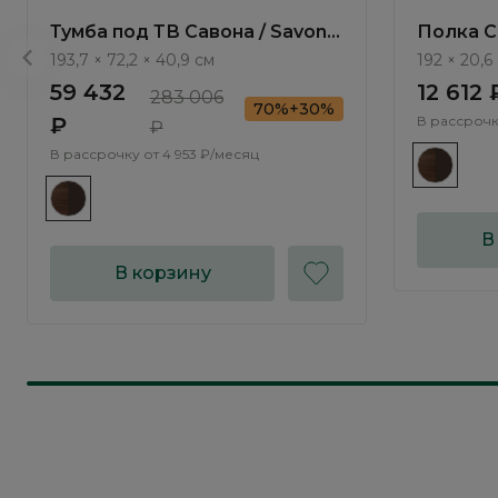
Тумба под ТВ Савона / Savona
Полка С
AS2403.0
AS2419.
193,7 × 72,2 × 40,9 см
192 × 20,6 
59 432
12 612 
283 006
70%+30%
₽
В рассрочк
₽
В рассрочку от
4 953 ₽/месяц
В
В корзину