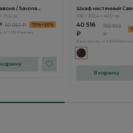
авона / Savona
Шкаф настенный Саво
0
Savona AS2412.0
× 19,6 см
106 × 102,4 × 40,9 см
₽
40 516
70%+30%
60 057 ₽
192 933
у от
1 051 ₽/месяц
₽
₽
В рассрочку от
3 376 ₽/месяц
 корзину
В корзину