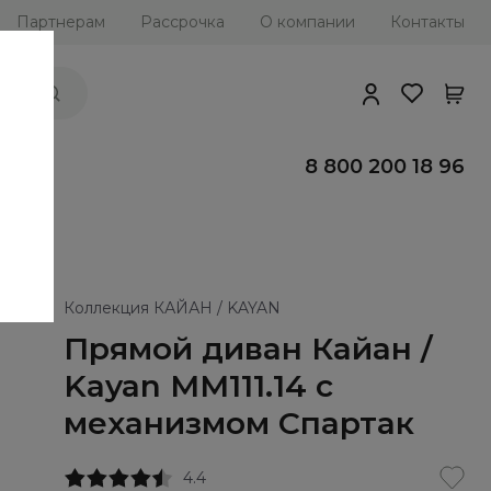
Партнерам
Рассрочка
О компании
Контакты
ии
8 800 200 18 96
Коллекция КАЙАН / KAYAN
Прямой диван Кайан /
Kayan ММ111.14 с
механизмом Спартак
4.4