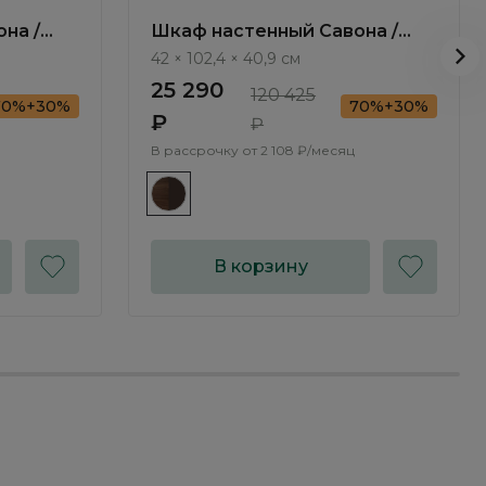
на /
Шкаф настенный Савона /
Savona AS2423.0
42 × 102,4 × 40,9 см
25 290
120 425
70%+30%
70%+30%
₽
₽
В рассрочку от
2 108 ₽/месяц
В корзину