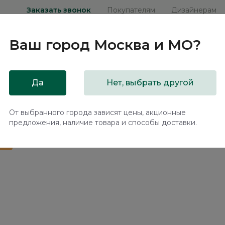
Заказать звонок
Покупателям
Дизайнерам
Ваш город
Москва и МО
?
ни
Мебель на заказ
Распродажа
Акц
Да
Нет, выбрать другой
й диван Кайан / Kayan ММ111.14 с механизмом Спартак
От выбранного города зависят цены, акционные
предложения, наличие товара и способы доставки.