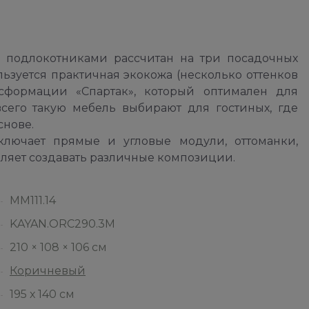
подлокотниками рассчитан на три посадочных
льзуется практичная экокожа (несколько оттенков
сформации «Спартак», который оптимален для
всего такую мебель выбирают для гостиных, где
снове.
лючает прямые и угловые модули, оттоманки,
оляет создавать различные композиции.
ММ111.14
KAYAN.ORC290.3М
210 × 108 × 106 см
Коричневый
195 х 140 см