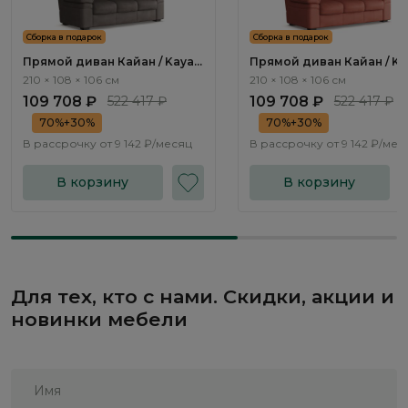
Сборка в подарок
Сборка в подарок
Прямой диван Кайан / Kayan
Прямой диван Кайан / Ka
ММ111.14 с механизмом
ММ111.15 с механизмом
210 × 108 × 106 см
210 × 108 × 106 см
Спартак
Спартак
109 708 ₽
522 417 ₽
109 708 ₽
522 417 ₽
70%+30%
70%+30%
В рассрочку от
9 142 ₽/месяц
В рассрочку от
9 142 ₽/мес
В корзину
В корзину
Для тех, кто с нами. Скидки, акции и
новинки мебели