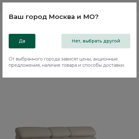
Магазины
Москва и МО
8 800 200 18 96
Ваш город
Москва и МО
?
Главная
Да
Каталог
Мягкая мебель
Нет, выбрать другой
Диваны
Прямой диван Кайан / Kayan ММ111.13 с механизмом
Спартак
От выбранного города зависят цены, акционные
предложения, наличие товара и способы доставки.
70%+30%
Сборка в подарок