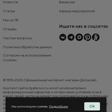
Новости
Вакансии
Статьи
Афиша мероприятий
Мы на ТВ
Ищите нас в соцсетях
Отзывы
Частые вопросы
Политика обработки данных
Согласие на использование
Cookies
© 1995–2026 Официальный интернет-магазин Дятьково
Контент сайта dyatkovo.ru носит исключительно
информационный характер и ни при каких условиях и ни в
какой своей части не может рассматриваться как публичная
оферта. Внешний вид, комплектация и стоимость
поставляемой продукции, а также перечень сервисных услуг
Ok
Мы используем cookies.
Подробнее
могут отличаться от представленных на сайте. Цены на