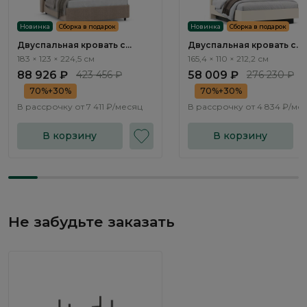
Новинка
Сборка в подарок
Новинка
Сборка в подарок
Двуспальная кровать с
Двуспальная кровать с
подъемным механизмом
подъемным механизмом
183 × 123 × 224,5 см
165,4 × 110 × 212,2 см
Наполи / Napoli NK243.22
Наполи / Napoli NP201.2
88 926 ₽
423 456 ₽
58 009 ₽
276 230 ₽
70%+30%
70%+30%
В рассрочку от
7 411 ₽/месяц
В рассрочку от
4 834 ₽/ме
В корзину
В корзину
Не забудьте заказать