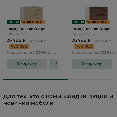
Новинка
Сборка в подарок
Новинка
Сборка в подарок
Комод Наполи / Napoli
Комод Наполи / Napoli
NP041.1
NP041.2
100 × 72,2 × 59 см
100 × 72,2 × 59 см
26 798 ₽
127 602 ₽
26 798 ₽
127 602 ₽
70%+30%
70%+30%
В рассрочку от
2 233 ₽/месяц
В рассрочку от
2 233 ₽/ме
В корзину
В корзину
Для тех, кто с нами. Скидки, акции и
новинки мебели