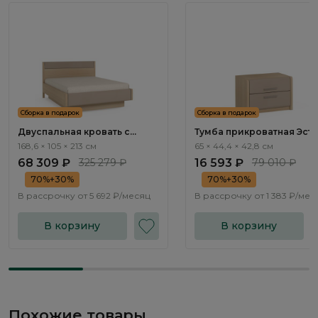
Сборка в подарок
Сборка в подарок
Двуспальная кровать с
Тумба прикроватная Эсте 
подъемным механизмом
Este ST001.3
168,6 × 105 × 213 см
65 × 44,4 × 42,8 см
Эсте / Este ST111.7
68 309 ₽
325 279 ₽
16 593 ₽
79 010 ₽
70%+30%
70%+30%
В рассрочку от
5 692 ₽/месяц
В рассрочку от
1 383 ₽/мес
В корзину
В корзину
Похожие товары