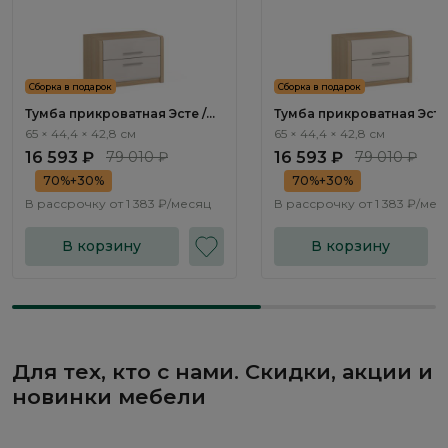
Сборка в подарок
Сборка в подарок
Тумба прикроватная Эсте /
Тумба прикроватная Эсте 
Este ST001.2
Este ST001.5
65 × 44,4 × 42,8 см
65 × 44,4 × 42,8 см
16 593 ₽
79 010 ₽
16 593 ₽
79 010 ₽
70%+30%
70%+30%
В рассрочку от
1 383 ₽/месяц
В рассрочку от
1 383 ₽/мес
В корзину
В корзину
Для тех, кто с нами. Скидки, акции и
новинки мебели