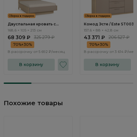
Сборка в подарок
Сборка в подарок
Двуспальная кровать с
Комод Эсте / Este ST003.
подъемным механизмом
168,6 × 105 × 213 см
157,6 × 88 × 42,8 см
Эсте / Este ST111.7
68 309 ₽
325 279 ₽
43 371 ₽
206 527 ₽
70%+30%
70%+30%
В рассрочку от
5 692 ₽/месяц
В рассрочку от
3 614 ₽/мес
В корзину
В корзину
Похожие товары