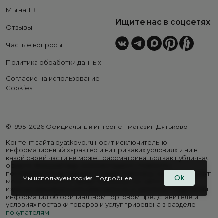
Мы на ТВ
Ищите нас в соцсетях
Отзывы
Частые вопросы
Политика обработки данных
Согласие на использование
Cookies
© 1995–2026 Официальный интернет-магазин Дятьково
Контент сайта dyatkovo.ru носит исключительно
информационный характер и ни при каких условиях и ни в
какой своей части не может рассматриваться как публичная
оферта. Внешний вид, комплектация и стоимость
поставляемой продукции, а также перечень сервисных услуг
Ok
Мы используем cookies.
Подробнее
могут отличаться от представленных на сайте. Цены на
изделия варьируются в зависимости от региона. Подробная
информация об официальном торговом представителе и
условиях поставки товаров и услуг приведена в разделе
покупателям
.