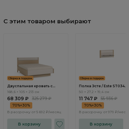
С этим товаром выбирают
Сборка в подарок
Сборка в подарок
Двуспальная кровать с
Полка Эсте / Este ST034.8
подъемным механизмом
168,6 × 105 × 213 см
50 × 27,2 × 19,4 см
Эсте / Este ST111.8
68 309 ₽
325 279 ₽
11 747 ₽
55 936 ₽
70%+30%
70%+30%
В рассрочку от
5 692 ₽/месяц
В рассрочку от
979 ₽/меся
В корзину
В корзину