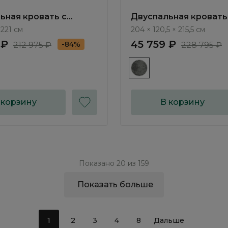
ьная кровать с
Двуспальная кровать
ным механизмом
подъемным механиз
 221 см
204 × 120,5 × 215,5 см
Tiara NK052.3
Шервуд / Sherwood N
 ₽
45 759 ₽
-84%
212 975 ₽
228 795 ₽
 корзину
В корзину
Показано 20 из 159
Показать больше
1
2
3
4
8
Дальше