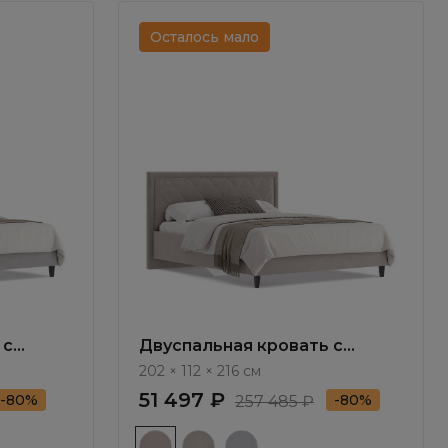
Осталось мало
 с
Двуспальная кровать с
мом
подъемным механизмом
202 × 112 × 216 см
15
Амбра / Ambra NK104.10
51 497 ₽
-80%
-80%
257 485 ₽