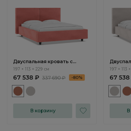
Двуспальная кровать с
Двуспал
подъемным механизмом Йорк
подъем
197 × 113 × 229 см
197 × 113 
/ York NK033.9
/ York N
67 538 ₽
67 538
-80%
337 690 ₽
В корзину
В