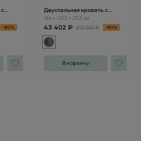
 с
Двуспальная кровать с
мом
подъемным механизмом
184 × 120,5 × 215,5 см
K304.01
Шервуд / Sherwood NK303.01
43 402 ₽
-80%
-80%
217 010 ₽
В корзину