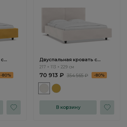
 с
Двуспальная кровать с
ом Йорк
подъемным механизмом Йорк
217 × 113 × 229 см
/ York NK034.6
70 913 ₽
-80%
-80%
354 565 ₽
В корзину