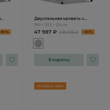
м
Двуспальная кровать с
 Merano
подъемным механизмом
180 × 121,5 × 224 см
Сильвия / Silvia NK073.4
47 987 ₽
-80%
-80%
239 935 ₽
В корзину
Осталось мало