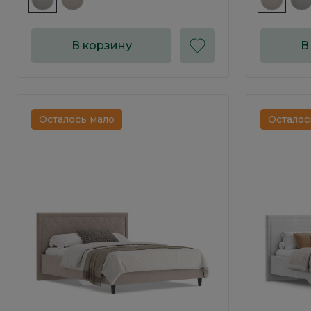
В корзину
В
Осталось мало
Осталос