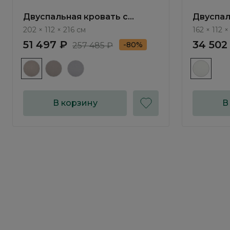
Двуспальная кровать с
Двуспал
подъемным механизмом
подъем
202 × 112 × 216 см
162 × 112 ×
Амбра / Ambra NK104.6
Тиара / 
51 497 ₽
34 502
-80%
257 485 ₽
В корзину
В