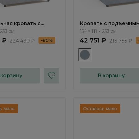
ьная кровать с
Кровать с подъемны
ным механизмом
механизмом Мерано /
 233 см
154 × 111 × 233 см
/ Merano NK013.25
NK012.26
 ₽
42 751 ₽
-80%
224 430 ₽
213 755 ₽
 корзину
В корзину
ь мало
Осталось мало