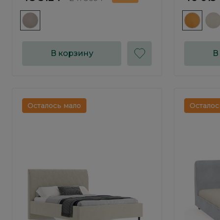
В корзину
В
Осталось мало
Осталос