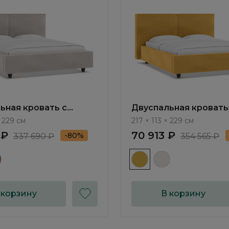
ьная кровать с
Двуспальная кровать
ным механизмом Йорк
подъемным механизм
× 229 см
217 × 113 × 229 см
K033.19
/ York NK034.12
 ₽
70 913 ₽
-80%
337 690 ₽
354 565 ₽
 корзину
В корзину