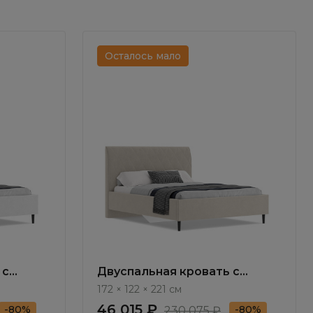
Осталось мало
 с
Двуспальная кровать с
мом
подъемным механизмом
172 × 122 × 221 см
K123.13
Валенсия / Valensia NK123.5
46 015 ₽
-80%
-80%
230 075 ₽