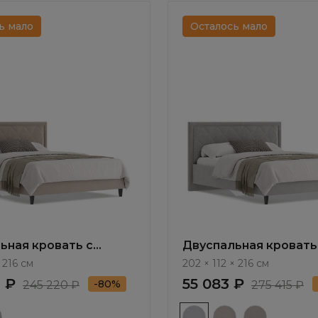
ь мало
Осталось мало
ьная кровать с
Двуспальная кровать
ным механизмом
подъемным механиз
× 216 см
202 × 112 × 216 см
 Ambra NK103.6
Амбра / Ambra NK104.
 ₽
55 083 ₽
-80%
245 220 ₽
275 415 ₽