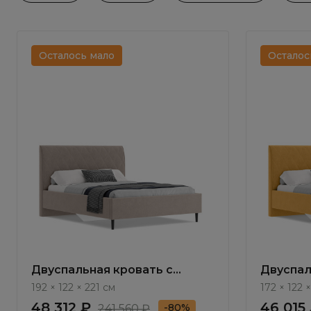
Осталось мало
Осталос
Двуспальная кровать с
Двуспал
подъемным механизмом
подъем
192 × 122 × 221 см
172 × 122 
Валенсия / Valensia NK124.6
Валенсия
48 312 ₽
46 015
-80%
241 560 ₽