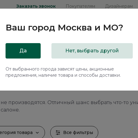
Заказать звонок
Покупателям
Дизайнерам
Ваш город
Москва и МО
?
ни
Мебель на заказ
Распродажа
Акц
Да
Нет, выбрать другой
От выбранного города зависят цены, акционные
предложения, наличие товара и способы доставки.
лада
159 предметов
 не производятся. Отличный шанс выбрать что-то ун
 салоне.
егория товара
Все фильтры