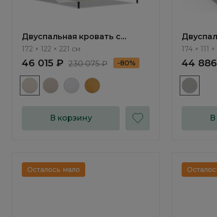
Двуспальная кровать с
Двуспал
подъемным механизмом
подъем
172 × 122 × 221 см
174 × 111 ×
Валенсия / Valensia NK123.3
Мерано 
46 015 ₽
44 886
-80%
230 075 ₽
В корзину
В
Осталось мало
Осталос