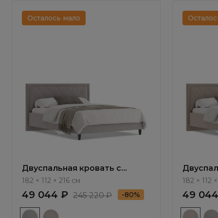
Осталось мало
Осталос
Двуспальная кровать с
Двуспал
подъемным механизмом
подъем
182 × 112 × 216 см
182 × 112 
Амбра / Ambra NK103.12
Амбра /
49 044 ₽
49 044
-80%
245 220 ₽