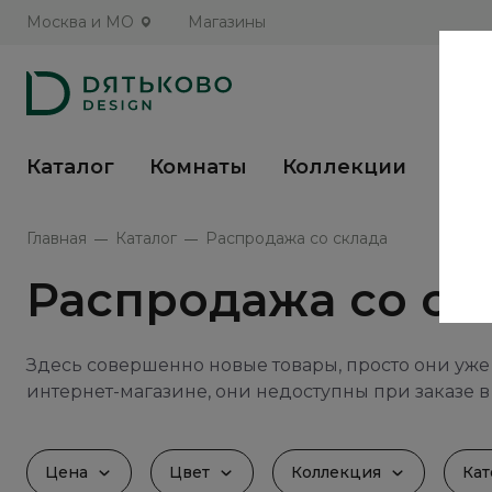
Москва и МО
Магазины
Каталог
Комнаты
Коллекции
Кух
Главная
Каталог
Распродажа со склада
Распродажа со ск
Здесь совершенно новые товары, просто они уже
интернет-магазине, они недоступны при заказе в
Цена
Цвет
Коллекция
Кат