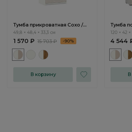
Тумба прикроватная Сохо /
Тумба п
Soho МП.002
МП.301
49,8 × 48,4 × 33,3 см
120 × 42 × 
1 570 ₽
4 544 
-90%
15 703 ₽
В корзину
В