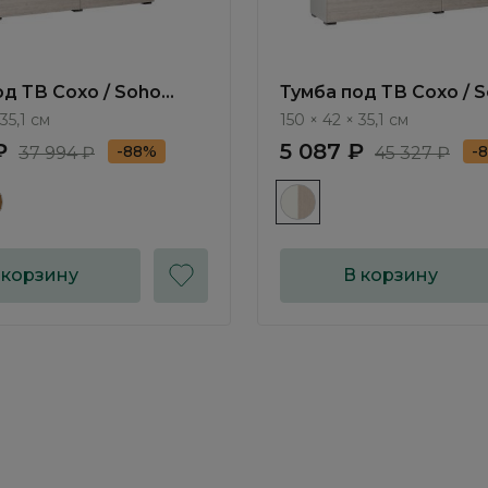
од ТВ Сохо / Soho
Тумба под ТВ Сохо / 
МП.302
35,1 см
150 × 42 × 35,1 см
₽
5 087 ₽
-88%
-
37 994 ₽
45 327 ₽
 корзину
В корзину