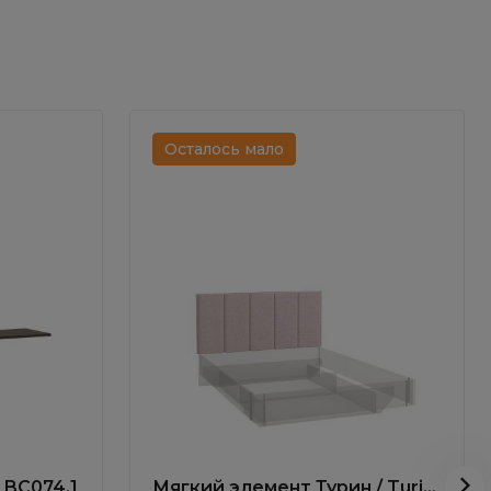
Осталось мало
 BC074.1
Мягкий элемент Турин / Turin