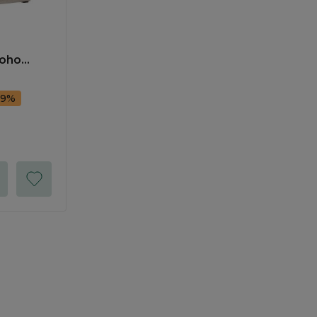
Soho
89%