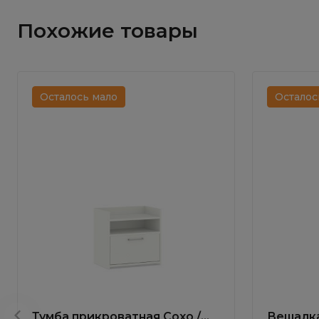
Похожие товары
Осталось мало
Осталос
Тумба прикроватная Сохо /
Вешалка