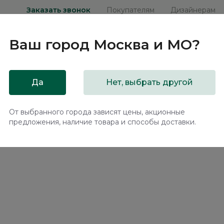
Заказать звонок
Покупателям
Дизайнерам
Ваш город
Москва и МО
?
ни
Мебель на заказ
Распродажа
Акц
Да
Нет, выбрать другой
ьменный Сохо / Soho МП.001
От выбранного города зависят цены, акционные
предложения, наличие товара и способы доставки.