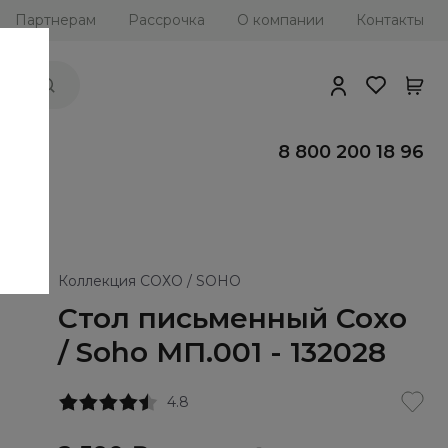
Партнерам
Рассрочка
О компании
Контакты
ии
8 800 200 18 96
Коллекция СОХО / SOHO
Стол письменный Сохо
/ Soho МП.001 - 132028
4.8