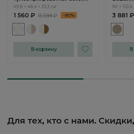
Soho МП.002
PC272.0
49,8 × 48,4 × 33,3 см
90 × 153,6 
1 560 ₽
3 881 ₽
-90%
15 599 ₽
В корзину
В
Для тех, кто с нами. Скидк