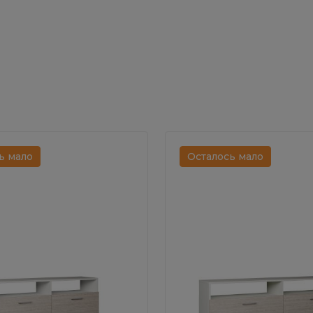
ь мало
Осталось мало