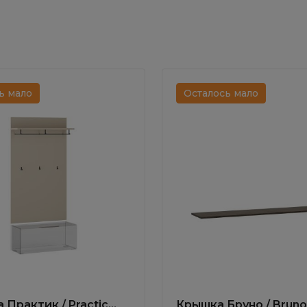
ь мало
Осталось мало
 Практик / Practic
Крышка Бруно / Bruno