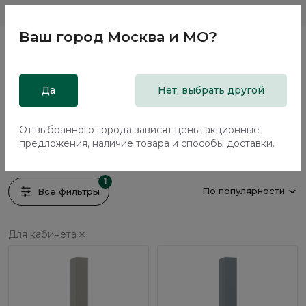
Магазины
Москва и МО
8 800 200 18 96
Ваш город
Москва и МО
?
Главная
Да
Каталог
Шкафы
Нет, выбрать другой
Шкафы-пеналы
Шкафы-пеналы
От выбранного города зависят цены, акционные
10 предметов
предложения, наличие товара и способы доставки.
1
По популярности
Все фильтры
Для кабинета