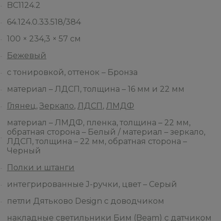
BC1124.2
64.124.0.33.518/384
100 × 234,3 × 57 см
Бежевый
с тонировкой, оттенок – Бронза
материал – ЛДСП, толщина – 16 мм и 22 мм
Глянец
,
Зеркало
,
ЛДСП
,
ЛМДФ
материал – ЛМДФ, пленка, толщина – 22 мм,
обратная сторона – Белый / материал – зеркало,
ЛДСП, толщина – 22 мм, обратная сторона –
Черный
Полки и штанги
интегрированные J-ручки, цвет – Серый
петли Дятьково Design с доводчиком
накладные светильники Бим (Beam) с датчиком