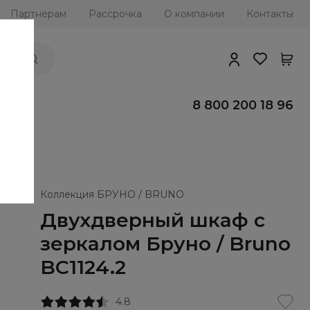
Партнерам
Рассрочка
О компании
Контакты
ии
8 800 200 18 96
Коллекция БРУНО / BRUNO
Двухдверный шкаф с
зеркалом Бруно / Bruno
BC1124.2
4.8