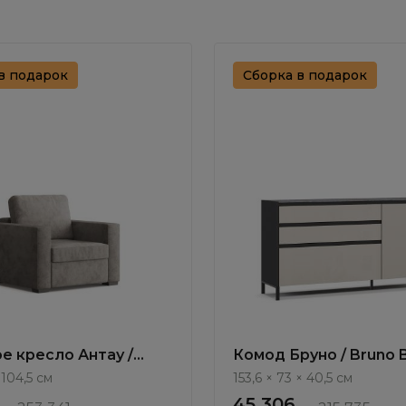
в подарок
Сборка в подарок
е кресло Антау /
Комод Бруно / Bruno 
111.11
 104,5 см
153,6 × 73 × 40,5 см
45 306