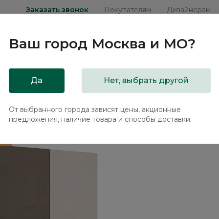
Заказать звонок
Покупателям
Дизайнерам
Ваш город
Москва и МО
?
ни
Мебель на заказ
Распродажа
Акц
Да
Нет, выбрать другой
калом Бруно / Bruno BC1124.2
От выбранного города зависят цены, акционные
предложения, наличие товара и способы доставки.