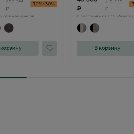
253 341
215 735
70%+30%
₽
₽
₽
у от
4 434 ₽/месяц
В рассрочку от
3 776 ₽/месяц
 корзину
В корзину