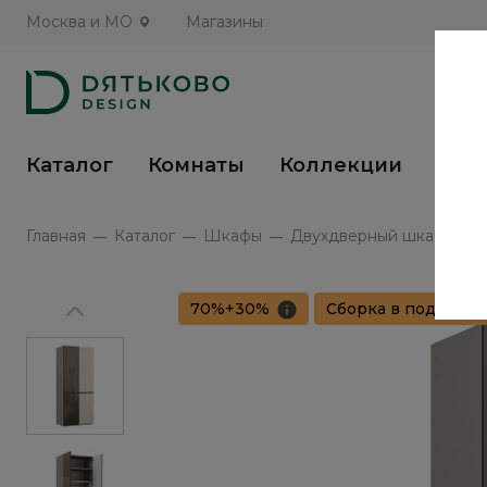
Москва и МО
Магазины
Каталог
Комнаты
Коллекции
Кух
Главная
Каталог
Шкафы
Двухдверный шкаф с зер
70%+30%
Сборка в подарок