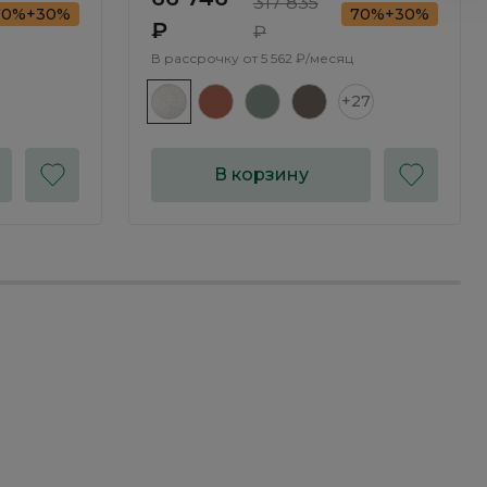
317 835
70%+30%
70%+30%
₽
₽
В рассрочку от
5 562 ₽/месяц
+27
В корзину