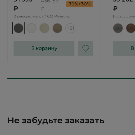
436 153
70%+30%
₽
₽
₽
В рассрочку от
7 633 ₽/месяц
В рассрочк
+21
В корзину
В
Не забудьте заказать