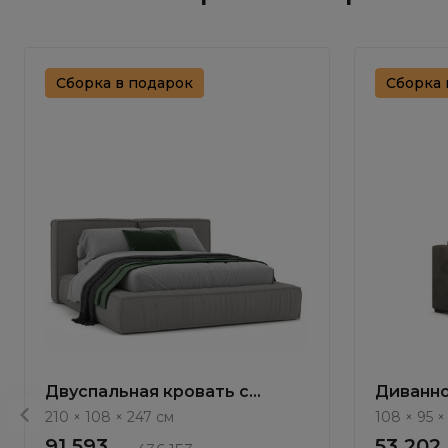
Сборка в подарок
Сборка 
Двуспальная кровать с
Диванно
подъемным механизмом Нью-
Antau ММ
210 × 108 × 247 см
108 × 95 ×
Йорк / New York NK263.24
91 593
53 202