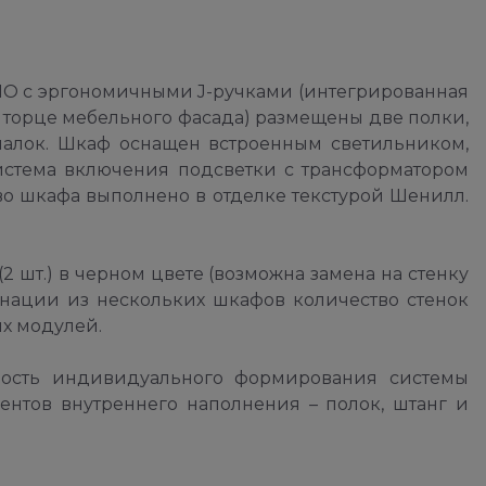
O с эргономичными J-ручками (интегрированная
 торце мебельного фасада) размещены две полки,
шалок. Шкаф оснащен встроенным светильником,
истема включения подсветки с трансформатором
во шкафа выполнено в отделке текстурой Шенилл.
 шт.) в черном цвете (возможна замена на стенку
инации из нескольких шкафов количество стенок
х модулей.
ность индивидуального формирования системы
ентов внутреннего наполнения – полок, штанг и