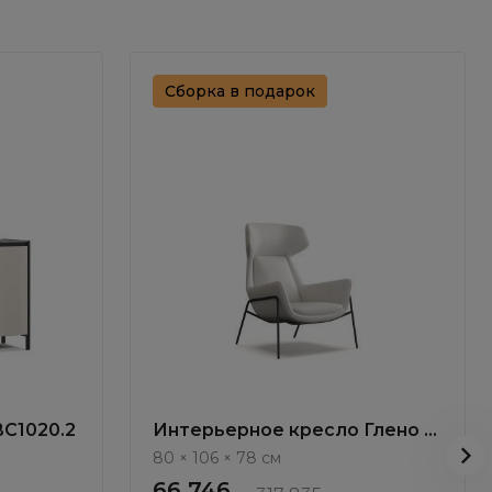
Сборка в подарок
BC1020.2
Интерьерное кресло Глено /
Gleno ММ107.1
80 × 106 × 78 см
66 746