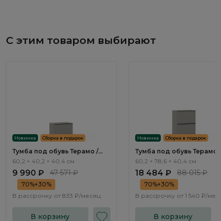
С этим товаром выбирают
Новинка
Сборка в подарок
Новинка
Сборка в подарок
Тумба под обувь Терамо /
Тумба под обувь Терамо /
Teramo TA501.2
Teramo TA505.2
60,2 × 40,2 × 40,4 см
60,2 × 78,6 × 40,4 см
9 990 ₽
47 571 ₽
18 484 ₽
88 015 ₽
70%+30%
70%+30%
В рассрочку от
833 ₽/месяц
В рассрочку от
1 540 ₽/мес
В корзину
В корзину