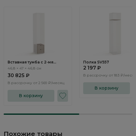
Вставная тумба c 2-мя
Полка SV557
ящиками SV555
2 197 ₽
46,8 × 47 × 46,8 см
30 825 ₽
В рассрочку от
183 ₽/меся
В рассрочку от
2 569 ₽/месяц
В корзину
В корзину
Похожие товары