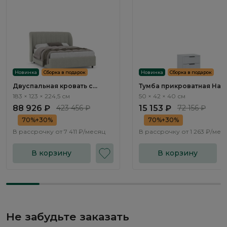
Новинка
Сборка в подарок
Новинка
Сборка в подарок
Двуспальная кровать с
Тумба прикроватная Нап
подъемным механизмом
/ Napoli NP001.1
183 × 123 × 224,5 см
50 × 42 × 40 см
Наполи / Napoli NK243.07
88 926 ₽
423 456 ₽
15 153 ₽
72 156 ₽
70%+30%
70%+30%
В рассрочку от
7 411 ₽/месяц
В рассрочку от
1 263 ₽/мес
В корзину
В корзину
Не забудьте заказать