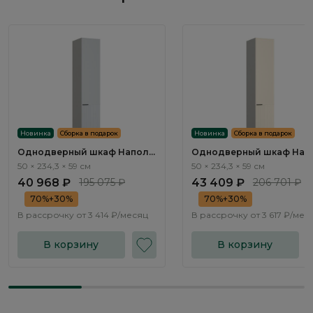
Новинка
Сборка в подарок
Новинка
Сборка в подарок
Однодверный шкаф Наполи
Однодверный шкаф Нап
/ Napoli NP112.1
/ Napoli NP102.2
50 × 234,3 × 59 см
50 × 234,3 × 59 см
40 968 ₽
195 075 ₽
43 409 ₽
206 701 ₽
70%+30%
70%+30%
В рассрочку от
3 414 ₽/месяц
В рассрочку от
3 617 ₽/мес
В корзину
В корзину