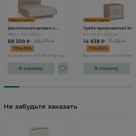
Сборка в подарок
Сборка в подарок
Двуспальная кровать с
Тумба прикроватная Эсте 
подъемным механизмом
Este ST011.2
168,6 × 105 × 213 см
50 × 44,4 × 42,8 см
Эсте / Este ST111.6
68 309 ₽
325 279 ₽
14 938 ₽
71 133 ₽
70%+30%
70%+30%
В рассрочку от
5 692 ₽/месяц
В рассрочку от
1 245 ₽/мес
В корзину
В корзину
Не забудьте заказать