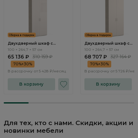
Сборка в подарок
Сборка в подарок
Двухдверный шкаф с
Двухдверный шкаф с
антресолью Эсте / Este
антресолью Эсте / Este
100 × 264,7 × 57 см
100 × 264,7 × 57 см
ST621.1
ST621.3
65 136 ₽
310 159 ₽
68 707 ₽
327 164 ₽
70%+30%
70%+30%
В рассрочку от
5 428 ₽/месяц
В рассрочку от
5 726 ₽/мес
В корзину
В корзину
Для тех, кто с нами. Скидки, акции и
новинки мебели