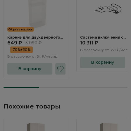
Сборка в подарок
Карниз для двухдверного
Система включения с
шкафа Эсте / Este ST881.0
трансформатором SV148
649 ₽
3 090 ₽
10 311 ₽
70%+30%
В рассрочку от
859 ₽/меся
В рассрочку от
54 ₽/месяц
В корзину
В корзину
Похожие товары