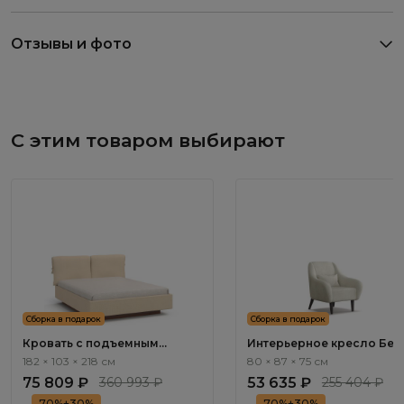
Отзывы и фото
С этим товаром выбирают
Сборка в подарок
Сборка в подарок
Кровать с подъемным
Интерьерное кресло Бен
механизмом Савона / Savona
/ Bengal ММ114.1
182 × 103 × 218 см
80 × 87 × 75 см
AS2332.9
75 809 ₽
360 993 ₽
53 635 ₽
255 404 ₽
70%+30%
70%+30%