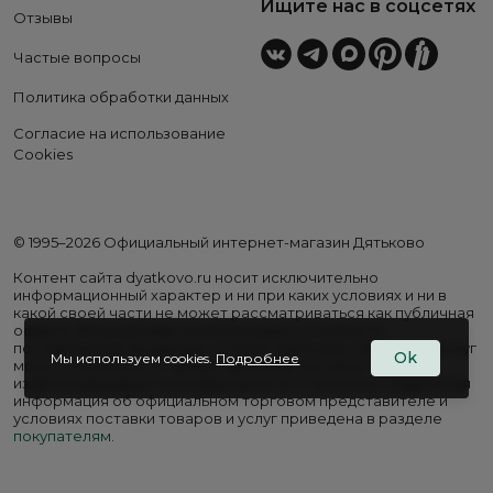
Ищите нас в соцсетях
Отзывы
Частые вопросы
Политика обработки данных
Согласие на использование
Cookies
© 1995–2026 Официальный интернет-магазин Дятьково
Контент сайта dyatkovo.ru носит исключительно
информационный характер и ни при каких условиях и ни в
какой своей части не может рассматриваться как публичная
оферта. Внешний вид, комплектация и стоимость
поставляемой продукции, а также перечень сервисных услуг
Ok
Мы используем cookies.
Подробнее
могут отличаться от представленных на сайте. Цены на
изделия варьируются в зависимости от региона. Подробная
информация об официальном торговом представителе и
условиях поставки товаров и услуг приведена в разделе
покупателям
.