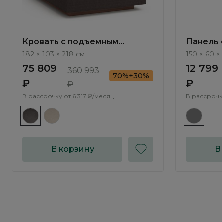
Кровать с подъемным
Панель 
механизмом Савона / Savona
Savona 
182 × 103 × 218 см
150 × 60 ×
AS2332.6
75 809
12 799
360 993
70%+30%
₽
₽
₽
В рассрочку от
6 317 ₽/месяц
В рассрочк
В корзину
В