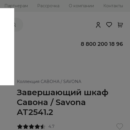
Партнерам
Рассрочка
О компании
Контакты
ии
8 800 200 18 96
Коллекция САВОНА / SAVONA
Завершающий шкаф
Савона / Savona
AT2541.2
4.7