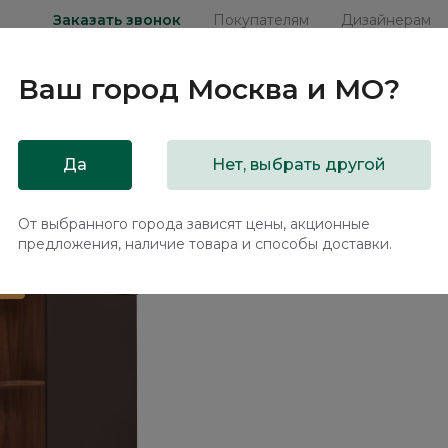
Заказать звонок
Покупателям
Дизайнерам
Ваш город
Москва и МО
?
ни
Мебель на заказ
Распродажа
Акц
Да
Нет, выбрать другой
а / Savona AT2541.2
От выбранного города зависят цены, акционные
предложения, наличие товара и способы доставки.