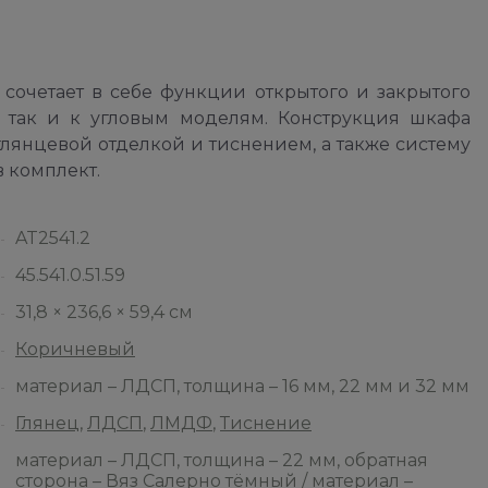
очетает в себе функции открытого и закрытого
, так и к угловым моделям. Конструкция шкафа
лянцевой отделкой и тиснением, а также систему
в комплект.
AT2541.2
45.541.0.51.59
31,8 × 236,6 × 59,4 см
Коричневый
материал – ЛДСП, толщина – 16 мм, 22 мм и 32 мм
Глянец
,
ЛДСП
,
ЛМДФ
,
Тиснение
материал – ЛДСП, толщина – 22 мм, обратная
сторона – Вяз Салерно тёмный / материал –