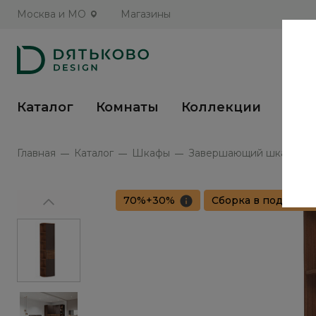
Москва и МО
Магазины
Каталог
Комнаты
Коллекции
Кух
Главная
Каталог
Шкафы
Завершающий шкаф Савон
70%+30%
Сборка в подарок