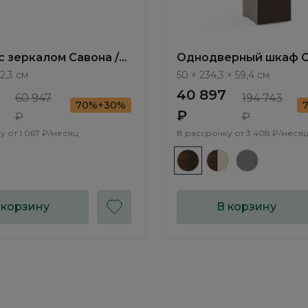
с зеркалом Савона /
Однодверный шкаф С
AT0017.1
Savona AT2501.2
 2,3 см
50 × 234,3 × 59,4 см
40 897
60 947
194 743
70%+30%
₽
₽
₽
у от
1 067 ₽/месяц
В рассрочку от
3 408 ₽/меся
 корзину
В корзину