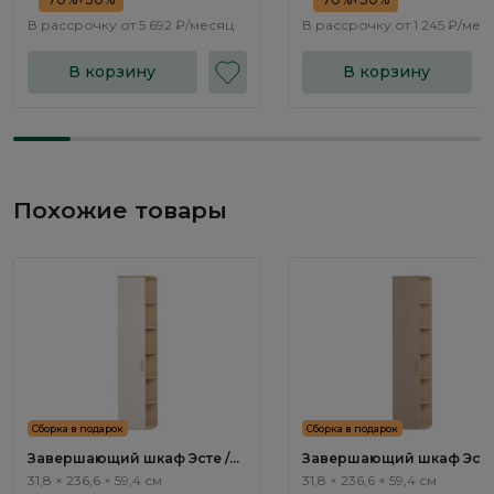
В рассрочку от
5 692 ₽/месяц
В рассрочку от
1 245 ₽/мес
В корзину
В корзину
Похожие товары
Сборка в подарок
Сборка в подарок
Завершающий шкаф Эсте /
Завершающий шкаф Эсте
Este ST841.2
Este ST841.1
31,8 × 236,6 × 59,4 см
31,8 × 236,6 × 59,4 см