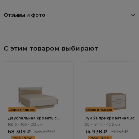
Отзывы и фото
С этим товаром выбирают
Сборка в подарок
Сборка в подарок
Двуспальная кровать с
Тумба прикроватная Эсте 
подъемным механизмом
Este ST011.2
168,6 × 105 × 213 см
50 × 44,4 × 42,8 см
Эсте / Este ST111.6
68 309 ₽
325 279 ₽
14 938 ₽
71 133 ₽
70%+30%
70%+30%