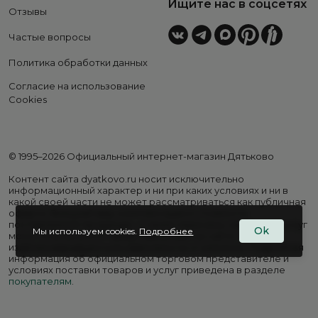
Ищите нас в соцсетях
Отзывы
Частые вопросы
Политика обработки данных
Согласие на использование
Cookies
© 1995–2026 Официальный интернет-магазин Дятьково
Контент сайта dyatkovo.ru носит исключительно
информационный характер и ни при каких условиях и ни в
какой своей части не может рассматриваться как публичная
оферта. Внешний вид, комплектация и стоимость
поставляемой продукции, а также перечень сервисных услуг
Ok
Мы используем cookies.
Подробнее
могут отличаться от представленных на сайте. Цены на
изделия варьируются в зависимости от региона. Подробная
информация об официальном торговом представителе и
условиях поставки товаров и услуг приведена в разделе
покупателям
.