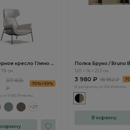
рное кресло Глено /
Полка Бруно / Bruno 
М107.1
× 78 см
120 × 16 × 21,5 см
3 980 ₽
7
18 952 ₽
317 835
70%+30%
В рассрочку от
332 ₽/месяц
₽
у от
5 562 ₽/месяц
+27
В корзину
 корзину