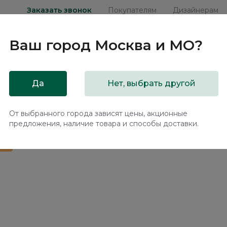
Заказать звонок
Покупателям
Дизайнерам
Ваш город
Москва и МО
?
ни
Мебель на заказ
Распродажа
Акц
Да
Нет, выбрать другой
Bruno BC2006.2
От выбранного города зависят цены, акционные
предложения, наличие товара и способы доставки.