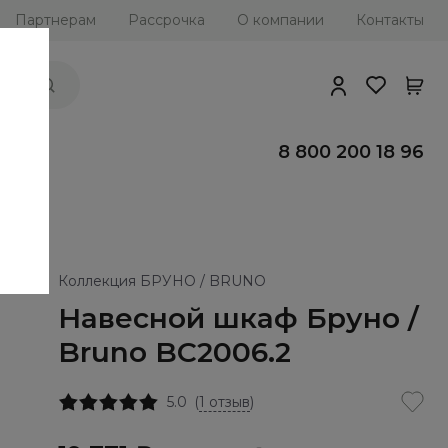
Партнерам
Рассрочка
О компании
Контакты
ии
8 800 200 18 96
Коллекция БРУНО / BRUNO
Навесной шкаф Бруно /
Bruno BC2006.2
5.0
(
1 отзыв
)