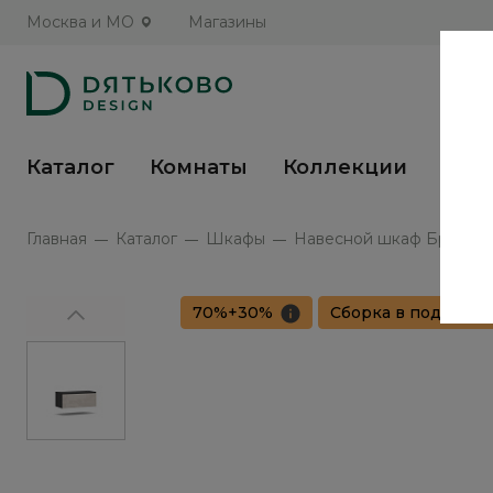
Москва и МО
Магазины
Каталог
Комнаты
Коллекции
Кух
Главная
Каталог
Шкафы
Навесной шкаф Бруно / 
70%+30%
Сборка в подарок