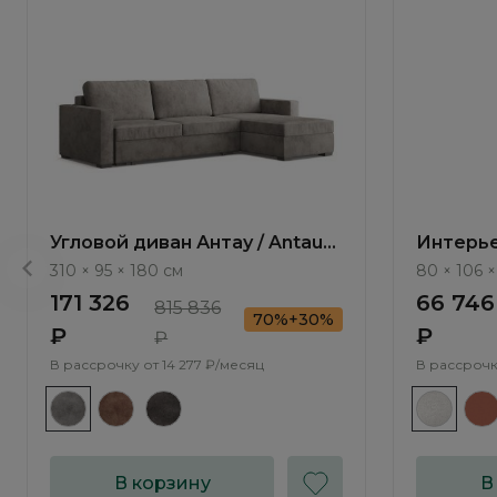
Угловой диван Антау / Antau
Интерье
ММ111.5 с оттоманкой и
Gleno М
310 × 95 × 180 см
80 × 106 
механизмом Тик-Так
171 326
66 746
815 836
70%+30%
₽
₽
₽
В рассрочку от
14 277 ₽/месяц
В рассрочк
В корзину
В