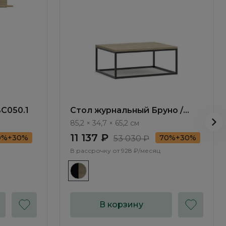
BC050.1
Стол журнальный Бруно /
Bruno BC101.0
85,2 × 34,7 × 65,2 см
11 137 ₽
0%+30%
70%+30%
53 030 ₽
В рассрочку от
928 ₽/месяц
В корзину