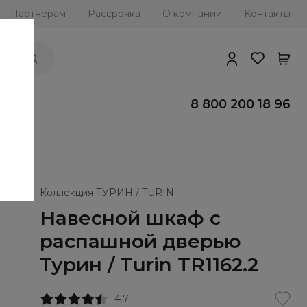
Партнерам
Рассрочка
О компании
Контакты
ии
8 800 200 18 96
Коллекция ТУРИН / TURIN
Навесной шкаф с
распашной дверью
Турин / Turin TR1162.2
4.7