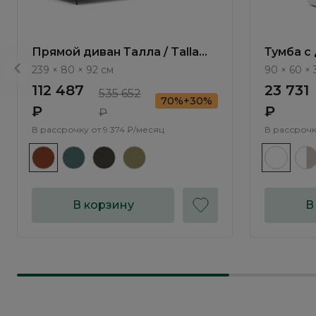
Прямой диван Талла / Talla
Тумба с
ММ100.3 с механизмом Пума
/ Turin 
239 × 80 × 92 см
90 × 60 × 
112 487
23 731
535 652
70%+30%
₽
₽
₽
В рассрочку от
9 374 ₽/месяц
В рассрочк
В корзину
В