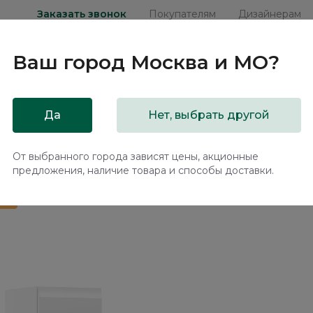
Заказать звонок
Покупателям
Дизайнерам
Ваш город
Москва и МО
?
ни
Мебель на заказ
Распродажа
Акц
Да
Нет, выбрать другой
ой дверью Турин / Turin TR1162.2
От выбранного города зависят цены, акционные
предложения, наличие товара и способы доставки.