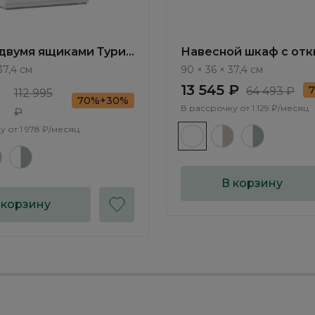
 двумя ящиками Турин
Навесной шкаф с от
TR1042.2
дверью Турин / Turin 
37,4 см
90 × 36 × 37,4 см
13 545 ₽
64 493 ₽
112 995
70%+30%
В рассрочку от
1 129 ₽/месяц
₽
у от
1 978 ₽/месяц
В корзину
 корзину