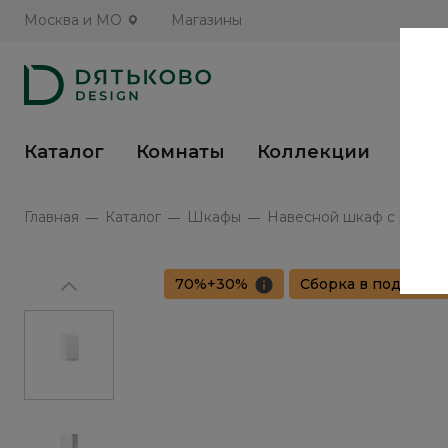
Москва и МО
Магазины
Каталог
Комнаты
Коллекции
Кух
Главная
Каталог
Шкафы
Навесной шкаф с распашн
70%+30%
Сборка в подарок