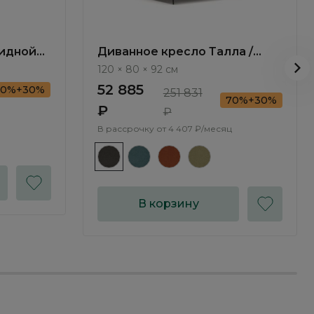
кидной
Диванное кресло Талла /
TR1122.2
Talla ММ100.10
120 × 80 × 92 см
52 885
70%+30%
251 831
70%+30%
₽
₽
В рассрочку от
4 407 ₽/месяц
В корзину