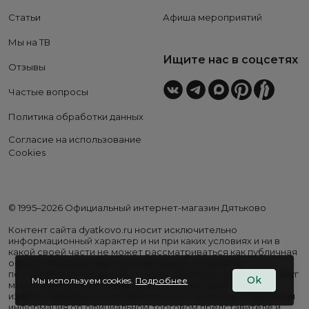
Статьи
Афиша мероприятий
Мы на ТВ
Ищите нас в соцсетях
Отзывы
Частые вопросы
Политика обработки данных
Согласие на использование
Cookies
© 1995–2026 Официальный интернет-магазин Дятьково
Контент сайта dyatkovo.ru носит исключительно
информационный характер и ни при каких условиях и ни в
какой своей части не может рассматриваться как публичная
оферта. Внешний вид, комплектация и стоимость
поставляемой продукции, а также перечень сервисных услуг
Ok
Мы используем cookies.
Подробнее
могут отличаться от представленных на сайте. Цены на
изделия варьируются в зависимости от региона. Подробная
информация об официальном торговом представителе и