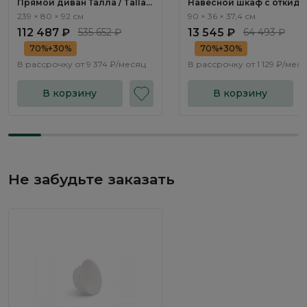
Прямой диван Талла / Talla
Навесной шкаф с откид
ММ100.1 с механизмом Пума
дверью Турин / Turin TR11
239 × 80 × 92 см
90 × 36 × 37,4 см
112 487 ₽
535 652 ₽
13 545 ₽
64 493 ₽
70%+30%
70%+30%
В рассрочку от
9 374 ₽/месяц
В рассрочку от
1 129 ₽/мес
В корзину
В корзину
Не забудьте заказать