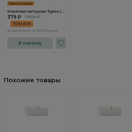
Сборка в подарок
Комплект заглушек Турин /
Turin TR0474.0
379 ₽
1 804 ₽
70%+30%
В рассрочку от
32 ₽/месяц
В корзину
Похожие товары