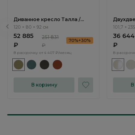
Диванное кресло Талла /
Двухдве
Talla ММ100.12
/ Elegan
120 × 80 × 92 см
101,7 × 235
52 885
36 644
251 831
70%+30%
₽
₽
₽
В рассрочку от
4 407 ₽/месяц
В рассрочк
В корзину
В