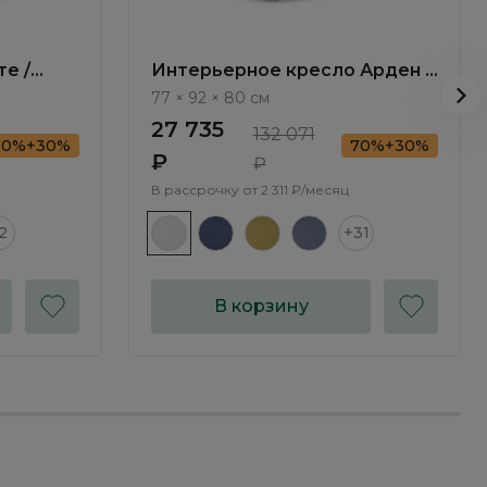
е /
Интерьерное кресло Арден /
Arden ММ106.5
77 × 92 × 80 см
27 735
132 071
70%+30%
70%+30%
₽
₽
В рассрочку от
2 311 ₽/месяц
2
+31
В корзину