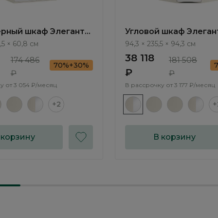
рный шкаф Элеганте
Угловой шкаф Элегант
te LE5456.2
Elegante LE5482.2
,5 × 60,8 см
94,3 × 235,5 × 94,3 см
38 118
174 486
181 508
70%+30%
₽
₽
₽
у от
3 054 ₽/месяц
В рассрочку от
3 177 ₽/месяц
+2
+
 корзину
В корзину