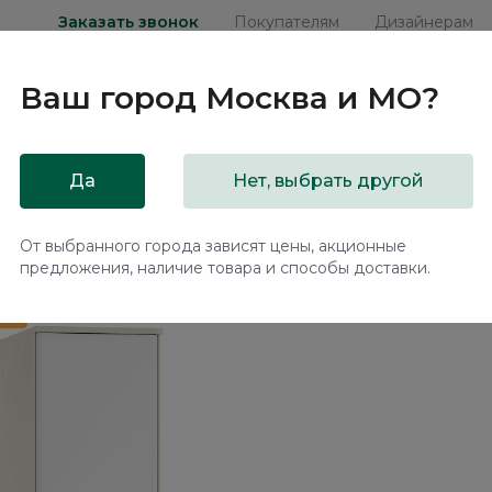
Заказать звонок
Покупателям
Дизайнерам
Ваш город
Москва и МО
?
ни
Мебель на заказ
Распродажа
Акц
Да
Нет, выбрать другой
те / Elegante LE5466.2
От выбранного города зависят цены, акционные
предложения, наличие товара и способы доставки.