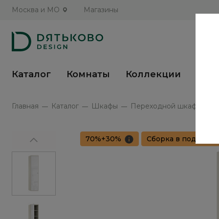
Москва и МО
Магазины
Каталог
Комнаты
Коллекции
Кух
Главная
Каталог
Шкафы
Переходной шкаф Элеган
70%+30%
Сборка в подарок