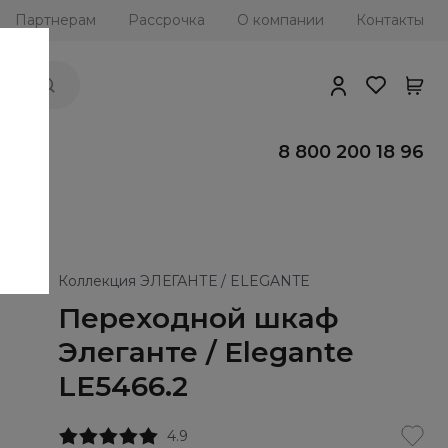
Партнерам
Рассрочка
О компании
Контакты
ии
8 800 200 18 96
Коллекция ЭЛЕГАНТЕ / ELEGANTE
Переходной шкаф
Элеганте / Elegante
LE5466.2
4.9