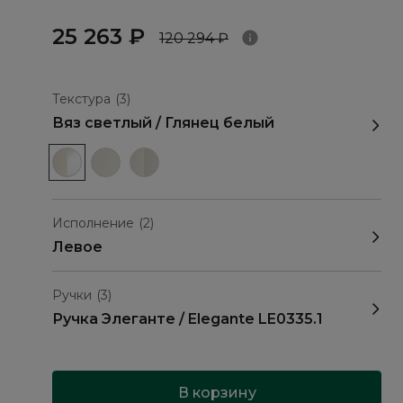
25 263 ₽
120 294 ₽
Текстура
(3)
Вяз светлый / Глянец белый
Исполнение
(2)
Левое
Ручки
(3)
Ручка Элеганте / Elegante LE0335.1
В корзину