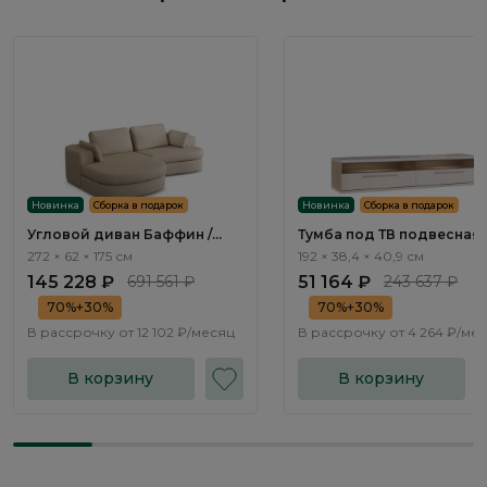
Новинка
Сборка в подарок
Новинка
Сборка в подарок
Угловой диван Баффин /
Тумба под ТВ подвесная
Baffin ММ113.112 с оттоманкой
Эсте / Este ST532.0
272 × 62 × 175 см
192 × 38,4 × 40,9 см
и механизмом Еврокнижка
145 228 ₽
691 561 ₽
51 164 ₽
243 637 ₽
70%+30%
70%+30%
В рассрочку от
12 102 ₽/месяц
В рассрочку от
4 264 ₽/ме
В корзину
В корзину