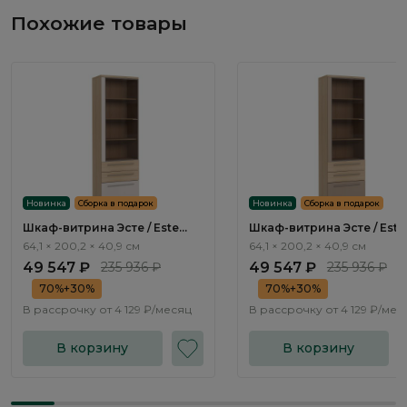
Похожие товары
Новинка
Сборка в подарок
Новинка
Сборка в подарок
Шкаф-витрина Эсте / Este
Шкаф-витрина Эсте / Este
ST524.0
ST524.1
64,1 × 200,2 × 40,9 см
64,1 × 200,2 × 40,9 см
49 547 ₽
235 936 ₽
49 547 ₽
235 936 ₽
70%+30%
70%+30%
В рассрочку от
4 129 ₽/месяц
В рассрочку от
4 129 ₽/мес
В корзину
В корзину