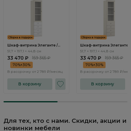
Сборка в подарок
Сборка в подарок
Шкаф-витрина Элеганте /
Шкаф-витрина Элеганте /
Elegante LE5345.5
Elegante LE6345.2
51,7 × 197,1 × 44,8 см
51,7 × 197,1 × 44,8 см
33 470 ₽
159 365 ₽
33 470 ₽
159 365 ₽
70%+30%
70%+30%
В рассрочку от
2 789 ₽/месяц
В рассрочку от
2 789 ₽/ме
В корзину
В корзину
Для тех, кто с нами. Скидки, акции и
новинки мебели