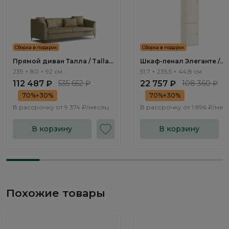
Сборка в подарок
Сборка в подарок
Прямой диван Талла / Talla
Шкаф-пенал Элеганте /
ММ100.4 с механизмом Пума
Elegante LE5368.1
239 × 80 × 92 см
51,7 × 235,5 × 44,8 см
112 487 ₽
535 652 ₽
22 757 ₽
108 360 ₽
70%+30%
70%+30%
В рассрочку от
9 374 ₽/месяц
В рассрочку от
1 896 ₽/мес
В корзину
В корзину
Похожие товары