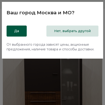
Магазины
Москва и МО
8 800 200 18 96
Ваш город
Москва и МО
?
Главная
Да
Каталог
Распродажа из салонов
Нет, выбрать другой
Шкаф-витрина Савона / Savona
От выбранного города зависят цены, акционные
предложения, наличие товара и способы доставки.
-80%