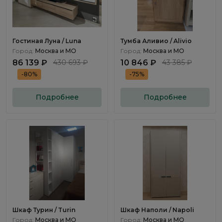
Гостиная Луна / Luna
Тумба Аливио / Alivio
Город:
Москва и МО
Город:
Москва и МО
86 139 ₽
430 693 ₽
10 846 ₽
43 385 ₽
-80%
-75%
Подробнее
Подробнее
Шкаф Турин / Turin
Шкаф Наполи / Napoli
Город:
Москва и МО
Город:
Москва и МО