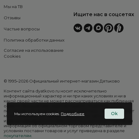
Мы на ТВ
Ищите нас в соцсетях
Отзывы
Частые вопросы
Политика обработки данных
Согласие на использование
Cookies
© 1995–2026 Официальный интернет-магазин Дятьково
Контент сайта dyatkovo.ru носит исключительно
информационный характер и ни при каких условиях и ни в
какой своей части не может рассматриваться как публичная
оферта. Внешний вид, комплектация и стоимость
поставляемой продукции, а также перечень сервисных услуг
Ok
Мы используем cookies.
Подробнее
могут отличаться от представленных на сайте. Цены на
изделия варьируются в зависимости от региона. Подробная
информация об официальном торговом представителе и
условиях поставки товаров и услуг приведена в разделе
покупателям
.