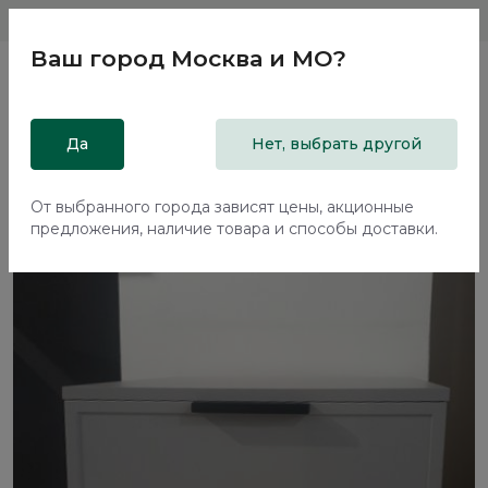
Магазины
Москва и МО
8 800 200 18 96
Ваш город
Москва и МО
?
Главная
Да
Каталог
Распродажа из салонов
Нет, выбрать другой
Тумба прикроватная Наполи / Napoli
От выбранного города зависят цены, акционные
предложения, наличие товара и способы доставки.
-77%