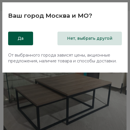
Магазины
Москва и МО
8 800 200 18 96
Ваш город
Москва и МО
?
Главная
Да
Каталог
Распродажа из салонов
Нет, выбрать другой
Столы журнальные Бруно / Bruno
От выбранного города зависят цены, акционные
предложения, наличие товара и способы доставки.
-80%