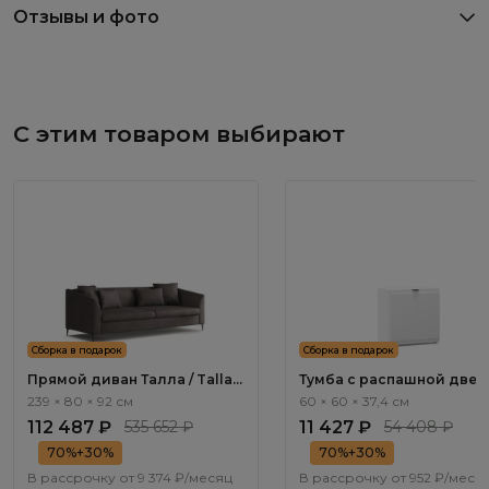
Отзывы и фото
С этим товаром выбирают
Сборка в подарок
Сборка в подарок
Прямой диван Талла / Talla
Тумба с распашной две
ММ100.2 с механизмом Пума
Турин / Turin TR1032.2
239 × 80 × 92 см
60 × 60 × 37,4 см
112 487 ₽
535 652 ₽
11 427 ₽
54 408 ₽
70%+30%
70%+30%
В рассрочку от
9 374 ₽/месяц
В рассрочку от
952 ₽/меся