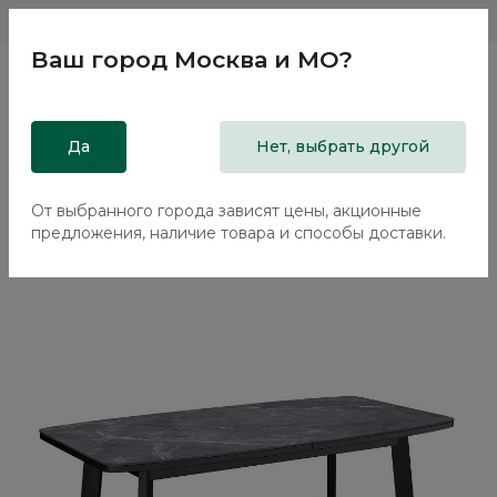
Магазины
Москва и МО
8 800 200 18 96
Ваш город
Москва и МО
?
Главная
Да
Каталог
Обеденные столы
Нет, выбрать другой
Стол обеденный Kenner AA1400 Черный / Мрамор
черный
От выбранного города зависят цены, акционные
предложения, наличие товара и способы доставки.
-25%
Еще -5%