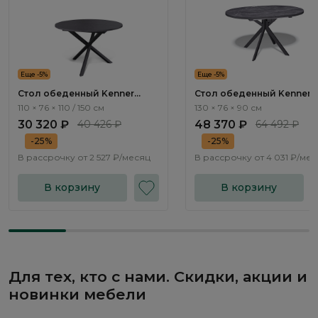
Еще -5%
Еще -5%
Стол обеденный Kenner
Стол обеденный Kenner
DR1100 Черный / Сланец
DO1300 Черный / Мрамор
110 × 76 × 110 / 150 см
130 × 76 × 90 см
черный
черный
30 320 ₽
40 426 ₽
48 370 ₽
64 492 ₽
-25%
-25%
В рассрочку от
2 527 ₽/месяц
В рассрочку от
4 031 ₽/ме
В корзину
В корзину
Для тех, кто с нами. Скидки, акции и
новинки мебели