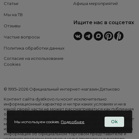
Статьи
Афиша мероприятий
Мы на ТВ
Ищите нас в соцсетях
Отзывы
Частые вопросы
Политика обработки данных
Согласие на использование
Cookies
© 1995–2026 Официальный интернет-магазин Дятьково
Контент сайта dyatkovo.ru носит исключительно
информационный характер и ни при каких условиях и ни в
какой своей части не может рассматриваться как публичная
оферта. Внешний вид, комплектация и стоимость
поставляемой продукции, а также перечень сервисных услуг
Ok
Мы используем cookies.
Подробнее
могут отличаться от представленных на сайте. Цены на
изделия варьируются в зависимости от региона. Подробная
информация об официальном торговом представителе и
условиях поставки товаров и услуг приведена в разделе