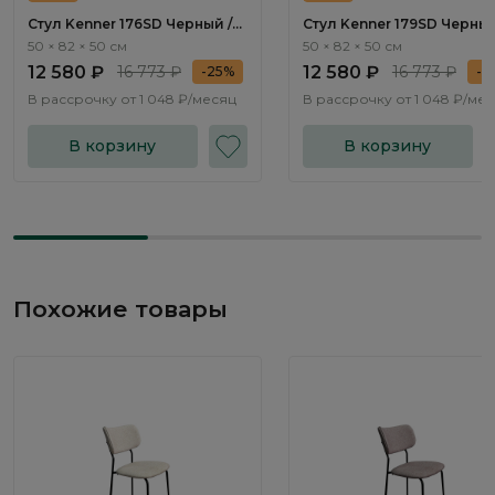
Стул Kenner 176SD Черный /
Стул Kenner 179SD Черный
Серебристый
Серебристый
50 × 82 × 50 см
50 × 82 × 50 см
12 580 ₽
16 773 ₽
12 580 ₽
16 773 ₽
-25%
-2
В рассрочку от
1 048 ₽/месяц
В рассрочку от
1 048 ₽/ме
В корзину
В корзину
Похожие товары