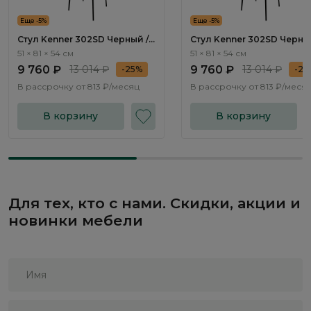
Еще -5%
Еще -5%
Стул Kenner 302SD Черный /
Стул Kenner 302SD Черны
Бежевый
Капучино
51 × 81 × 54 см
51 × 81 × 54 см
9 760 ₽
13 014 ₽
9 760 ₽
13 014 ₽
-25%
-25
В рассрочку от
813 ₽/месяц
В рассрочку от
813 ₽/меся
В корзину
В корзину
Для тех, кто с нами. Скидки, акции и
новинки мебели