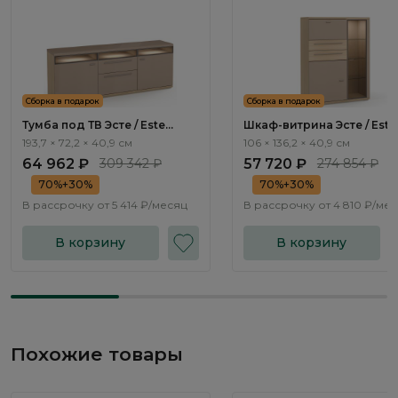
Сборка в подарок
Сборка в подарок
Тумба под ТВ Эсте / Este
Шкаф-витрина Эсте / Este
ST503.1
ST504.6
193,7 × 72,2 × 40,9 см
106 × 136,2 × 40,9 см
64 962 ₽
309 342 ₽
57 720 ₽
274 854 ₽
70%+30%
70%+30%
В рассрочку от
5 414 ₽/месяц
В рассрочку от
4 810 ₽/ме
В корзину
В корзину
Похожие товары