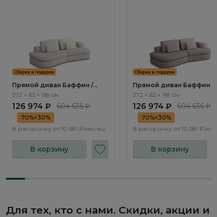
Сборка в подарок
Сборка в подарок
Прямой диван Баффин /
Прямой диван Баффин /
Baffin ММ113.24 с
Baffin ММ113.25 с механи
272 × 62 × 118 см
272 × 62 × 118 см
механизмом Еврокнижка
Еврокнижка
126 974 ₽
604 636 ₽
126 974 ₽
604 636 ₽
70%+30%
70%+30%
В рассрочку от
10 581 ₽/месяц
В рассрочку от
10 581 ₽/ме
В корзину
В корзину
Для тех, кто с нами. Скидки, акции и