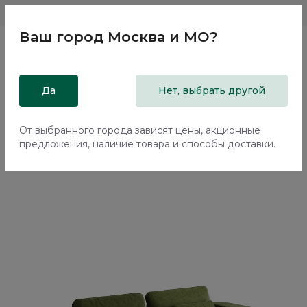
Магазины
Москва и МО
8 800 200 18 96
Ваш город
Москва и МО
?
Главная
Да
Каталог
Мягкая мебель
Нет, выбрать другой
Диваны
Прямой диван Баффин / Baffin ММ113.31 с механизмом
Еврокнижка
От выбранного города зависят цены, акционные
предложения, наличие товара и способы доставки.
70%+30%
Сборка в подарок