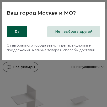
Магазины
Москва и МО
8 800 200 18 96
Ваш город
Москва и МО
?
Главная
Да
Каталог
Комплектующие для мебели
Нет, выбрать другой
Комплектующие для мебели
От выбранного города зависят цены, акционные
364 предмета
предложения, наличие товара и способы доставки.
По популярности
Все фильтры