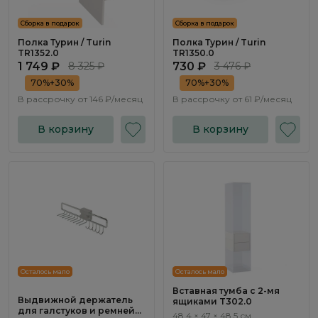
Сборка в подарок
Сборка в подарок
Полка Турин / Turin
Полка Турин / Turin
TR1352.0
TR1350.0
1 749 ₽
8 325 ₽
730 ₽
3 476 ₽
70%+30%
70%+30%
В рассрочку от
146 ₽/месяц
В рассрочку от
61 ₽/месяц
В корзину
В корзину
Осталось мало
Осталось мало
Вставная тумба c 2-мя
Выдвижной держатель
ящиками T302.0
для галстуков и ремней
48,4 × 47 × 48,5 см