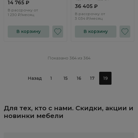
0773
14 765 ₽
36 405 ₽
В рассрочку от
В рассрочку от
1 230 ₽/месяц
3 034 ₽/месяц
В корзину
В корзину
Показано 364 из 364
Назад
1
15
16
17
19
Для тех, кто с нами. Скидки, акции и
новинки мебели