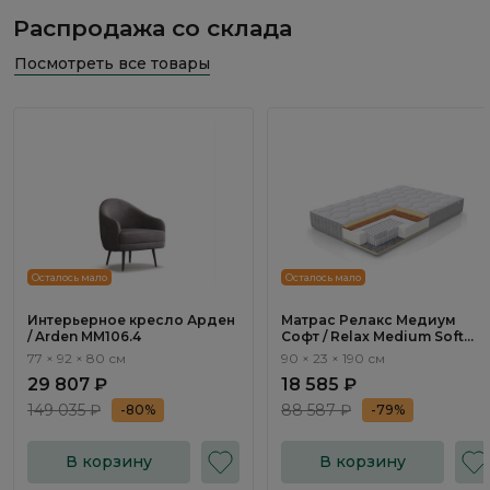
Распродажа со склада
Посмотреть все товары
Осталось мало
Осталось мало
Интерьерное кресло Арден
Матрас Релакс Медиум
/ Arden ММ106.4
Софт / Relax Medium Soft
90х190 см
77 × 92 × 80 см
90 × 23 × 190 см
29 807 ₽
18 585 ₽
149 035 ₽
88 587 ₽
-80%
-79%
В корзину
В корзину