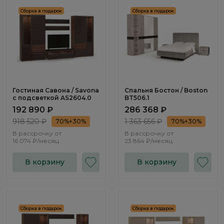
Сборка в подарок
Сборка в подарок
Гостиная Савона / Savona
Спальня Бостон / Boston
с подсветкой AS2604.0
BT506.1
192 890 ₽
286 368 ₽
918 520 ₽
1 363 656 ₽
70%+30%
70%+30%
В рассрочку от
В рассрочку от
16 074 ₽/месяц
23 864 ₽/месяц
В корзину
В корзину
Сборка в подарок
Сборка в подарок