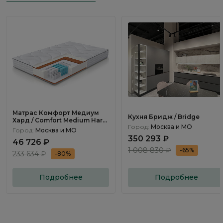
Матрас Комфорт Медиум
Кухня Бридж / Bridge
Хард / Comfort Medium Hard
Город:
Москва и МО
160×200см
Город:
Москва и МО
350 293 ₽
46 726 ₽
1 008 830 ₽
-65%
233 634 ₽
-80%
Подробнее
Подробнее