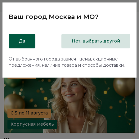
Магазины
Москва и МО
8 800 200 18 96
Ваш город
Москва и МО
?
Главная
Да
Акции
Нет, выбрать другой
Акции
От выбранного города зависят цены, акционные
предложения, наличие товара и способы доставки.
70%+30%
C 5 по 11 августа
Корпусная мебель