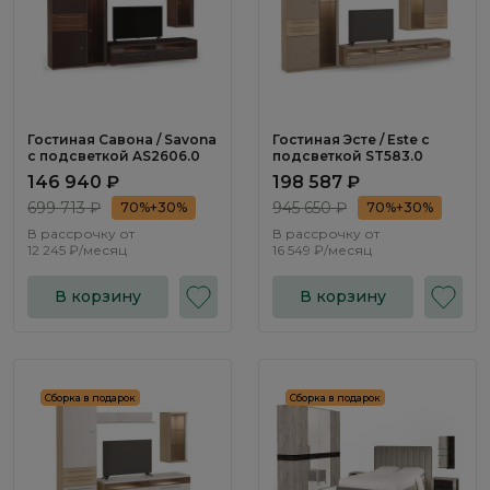
Гостиная Савона / Savona
Гостиная Эсте / Este с
с подсветкой AS2606.0
подсветкой ST583.0
146 940 ₽
198 587 ₽
699 713 ₽
945 650 ₽
70%+30%
70%+30%
В рассрочку от
В рассрочку от
12 245 ₽/месяц
16 549 ₽/месяц
В корзину
В корзину
Сборка в подарок
Сборка в подарок