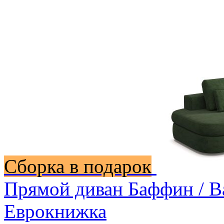
Сборка в подарок
Прямой диван Баффин / B
Еврокнижка