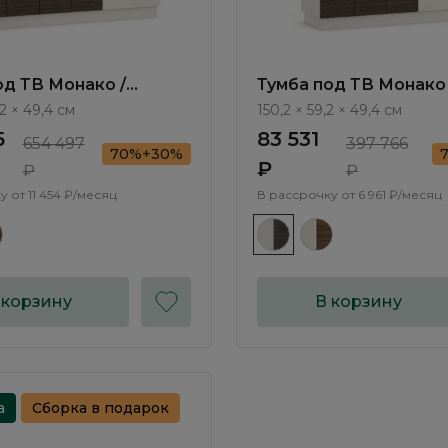
од ТВ Монако /
Тумба под ТВ Монако 
MN502.3
Monako MN501.3
,2 × 49,4 см
150,2 × 59,2 × 49,4 см
5
83 531
654 497
397 766
70%+30%
₽
₽
₽
у от
11 454 ₽/месяц
В рассрочку от
6 961 ₽/месяц
 корзину
В корзину
а
Сборка в подарок