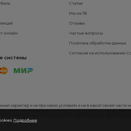
ебель
Статьи
Мы на ТВ
лекций
Отзывы
т онлайн
Частые вопросы
Политика обработки данных
Согласие на использование C
е системы
ный характер и ни при каких условиях и ни в какой своей части
акже перечень сервисных услуг могут отличаться от представлен
редставителе и условиях поставки товаров и услуг приведена 
ookies.
Подробнее