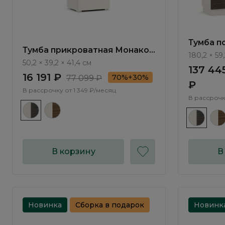
Тумба п
Тумба прикроватная Монако /
Monako 
180,2 × 59
Monako MN010.3
50,2 × 39,2 × 41,4 см
137 44
16 191 ₽
70%+30%
77 099 ₽
₽
В рассрочку от
1 349 ₽/месяц
В рассрочк
В корзину
В
Новинка
Сборка в подарок
Новинк