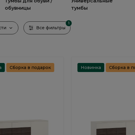
Тумбы для обуви /
Универсальные
обувницы
тумбы
1
сти
Все фильтры
а
Сборка в подарок
Новинка
Сборка в п