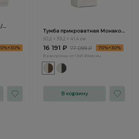
/
Тумба прикроватная Монако /
Monako MN010.1
50,2 × 39,2 × 41,4 см
16 191 ₽
70%+30%
70%+30%
77 099 ₽
В рассрочку от
1 349 ₽/месяц
В корзину