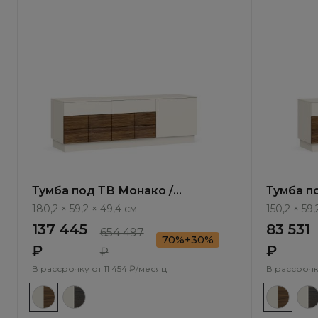
Тумба под ТВ Монако /
Тумба п
Monako MN502.1
Monako 
180,2 × 59,2 × 49,4 см
150,2 × 59,
137 445
83 531
654 497
70%+30%
₽
₽
₽
В рассрочку от
11 454 ₽/месяц
В рассрочк