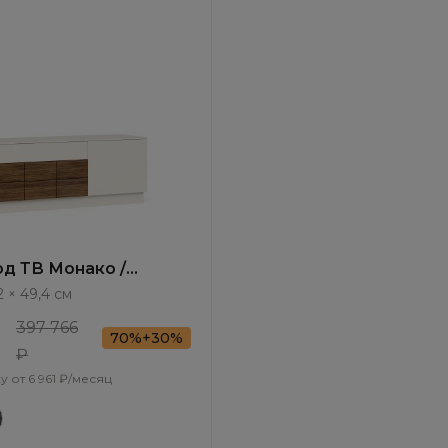
од ТВ Монако /
MN501.1
2 × 49,4 см
397 766
70%+30%
₽
у от
6 961 ₽/месяц