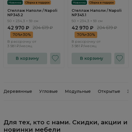
Новинка
Сборка в подарок
Новинка
Сборка в подарок
Стеллаж Наполи / Napoli
Стеллаж Наполи / Napoli
NP345.2
NP345.1
50 × 234,3 × 59 см
50 × 234,3 × 59 см
42 970 ₽
204 619 ₽
42 970 ₽
204 619 ₽
70%+30%
70%+30%
В рассрочку от
В рассрочку от
3 581 ₽/месяц
3 581 ₽/месяц
В корзину
В корзину
Деревянные
Угловые
Модульные
Открытые
З
Для тех, кто с нами. Скидки, акции и
новинки мебели