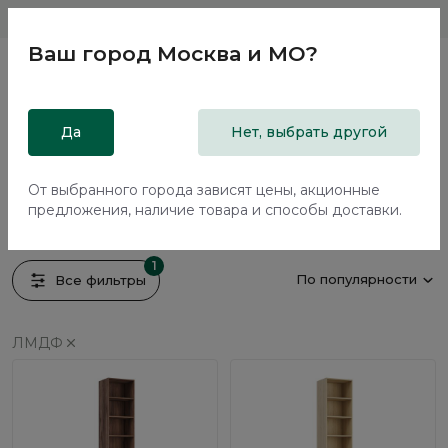
Магазины
Москва и МО
8 800 200 18 96
Ваш город
Москва и МО
?
Главная
Да
Каталог
Стеллажи
Нет, выбрать другой
Стеллажи
От выбранного города зависят цены, акционные
4 предмета
предложения, наличие товара и способы доставки.
1
По популярности
Все фильтры
ЛМДФ