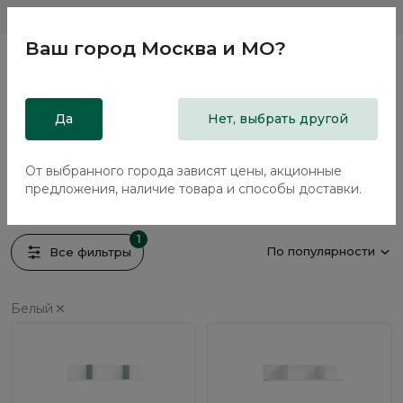
Магазины
Москва и МО
8 800 200 18 96
Ваш город
Москва и МО
?
Главная
Да
Каталог
Полки
Нет, выбрать другой
Полки
От выбранного города зависят цены, акционные
25 предметов
предложения, наличие товара и способы доставки.
1
По популярности
Все фильтры
Белый