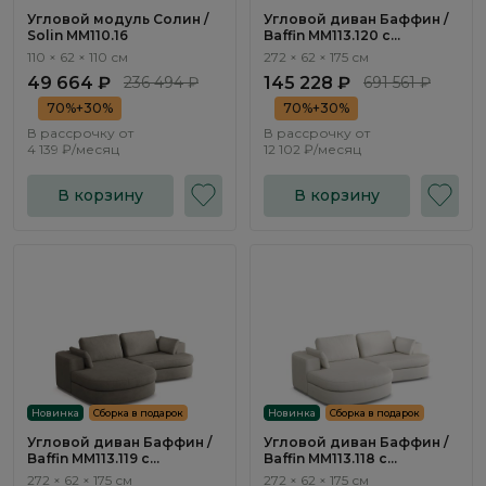
Угловой модуль Солин /
Угловой диван Баффин /
Solin ММ110.16
Baffin ММ113.120 с
оттоманкой и
110 × 62 × 110 см
272 × 62 × 175 см
механизмом Еврокнижка
49 664 ₽
236 494 ₽
145 228 ₽
691 561 ₽
70%+30%
70%+30%
В рассрочку от
В рассрочку от
4 139 ₽/месяц
12 102 ₽/месяц
В корзину
В корзину
Новинка
Сборка в подарок
Новинка
Сборка в подарок
Угловой диван Баффин /
Угловой диван Баффин /
Baffin ММ113.119 с
Baffin ММ113.118 с
оттоманкой и
оттоманкой и
272 × 62 × 175 см
272 × 62 × 175 см