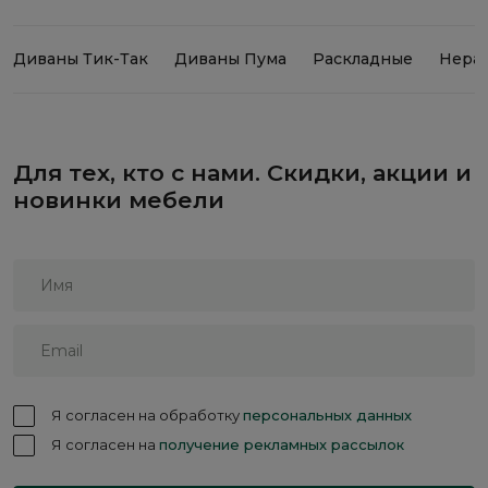
Диваны Тик-Так
Диваны Пума
Раскладные
Нера
Для тех, кто с нами. Скидки, акции и
новинки мебели
Я согласен на обработку
персональных данных
Я согласен на
получение рекламных рассылок