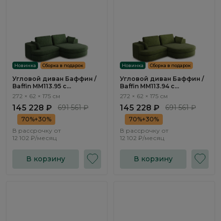
Новинка
Сборка в подарок
Новинка
Сборка в подарок
Угловой диван Баффин /
Угловой диван Баффин /
Baffin ММ113.95 с
Baffin ММ113.94 с
оттоманкой и
оттоманкой и
272 × 62 × 175 см
272 × 62 × 175 см
механизмом Еврокнижка
механизмом Еврокнижка
145 228 ₽
691 561 ₽
145 228 ₽
691 561 ₽
70%+30%
70%+30%
В рассрочку от
В рассрочку от
12 102 ₽/месяц
12 102 ₽/месяц
В корзину
В корзину