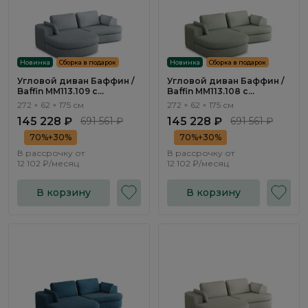
Новинка
Сборка в подарок
Новинка
Сборка в подарок
Угловой диван Баффин /
Угловой диван Баффин /
Baffin ММ113.109 с
Baffin ММ113.108 с
оттоманкой и
оттоманкой и
272 × 62 × 175 см
272 × 62 × 175 см
механизмом Еврокнижка
механизмом Еврокнижка
145 228 ₽
691 561 ₽
145 228 ₽
691 561 ₽
70%+30%
70%+30%
В рассрочку от
В рассрочку от
12 102 ₽/месяц
12 102 ₽/месяц
В корзину
В корзину