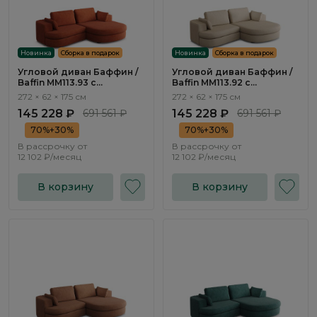
Новинка
Сборка в подарок
Новинка
Сборка в подарок
Угловой диван Баффин /
Угловой диван Баффин /
Baffin ММ113.93 с
Baffin ММ113.92 с
оттоманкой и
оттоманкой и
272 × 62 × 175 см
272 × 62 × 175 см
механизмом Еврокнижка
механизмом Еврокнижка
145 228 ₽
691 561 ₽
145 228 ₽
691 561 ₽
70%+30%
70%+30%
В рассрочку от
В рассрочку от
12 102 ₽/месяц
12 102 ₽/месяц
В корзину
В корзину