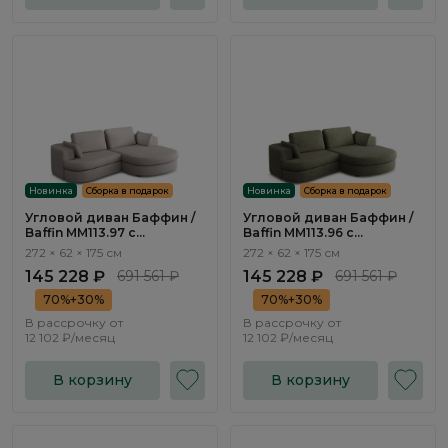
Новинка
Сборка в подарок
Новинка
Сборка в подарок
Угловой диван Баффин /
Угловой диван Баффин /
Baffin ММ113.97 с
Baffin ММ113.96 с
оттоманкой и
оттоманкой и
272 × 62 × 175 см
272 × 62 × 175 см
механизмом Еврокнижка
механизмом Еврокнижка
145 228 ₽
691 561 ₽
145 228 ₽
691 561 ₽
70%+30%
70%+30%
В рассрочку от
В рассрочку от
12 102 ₽/месяц
12 102 ₽/месяц
В корзину
В корзину