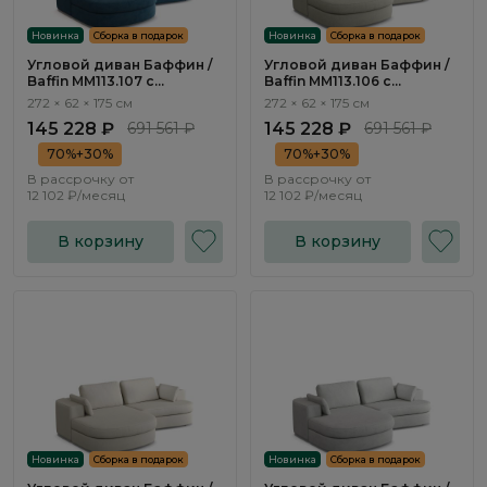
Новинка
Сборка в подарок
Новинка
Сборка в подарок
Угловой диван Баффин /
Угловой диван Баффин /
Baffin ММ113.107 с
Baffin ММ113.106 с
оттоманкой и
оттоманкой и
272 × 62 × 175 см
272 × 62 × 175 см
механизмом Еврокнижка
механизмом Еврокнижка
145 228 ₽
691 561 ₽
145 228 ₽
691 561 ₽
70%+30%
70%+30%
В рассрочку от
В рассрочку от
12 102 ₽/месяц
12 102 ₽/месяц
В корзину
В корзину
Новинка
Сборка в подарок
Новинка
Сборка в подарок