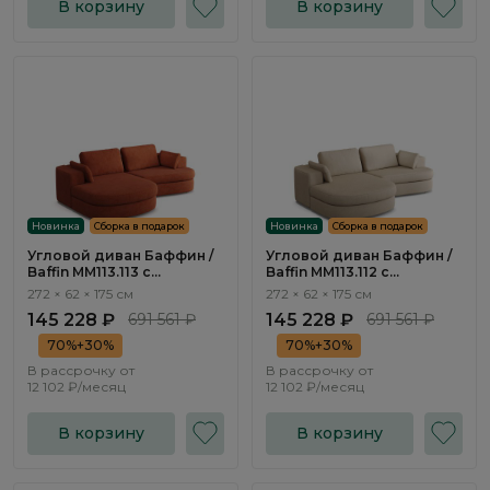
В корзину
В корзину
Новинка
Сборка в подарок
Новинка
Сборка в подарок
Угловой диван Баффин /
Угловой диван Баффин /
Baffin ММ113.113 с
Baffin ММ113.112 с
оттоманкой и
оттоманкой и
272 × 62 × 175 см
272 × 62 × 175 см
механизмом Еврокнижка
механизмом Еврокнижка
145 228 ₽
691 561 ₽
145 228 ₽
691 561 ₽
70%+30%
70%+30%
В рассрочку от
В рассрочку от
12 102 ₽/месяц
12 102 ₽/месяц
В корзину
В корзину