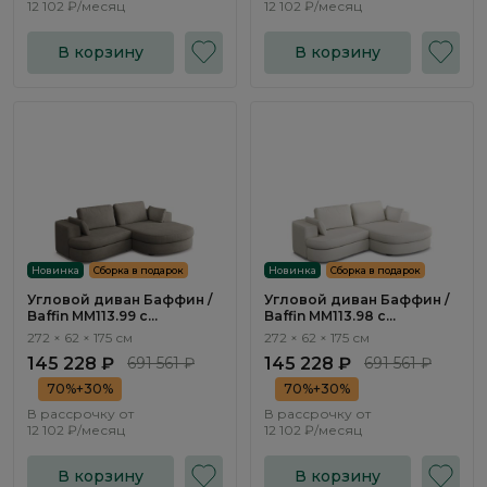
12 102 ₽/месяц
12 102 ₽/месяц
В корзину
В корзину
Новинка
Сборка в подарок
Новинка
Сборка в подарок
Угловой диван Баффин /
Угловой диван Баффин /
Baffin ММ113.99 с
Baffin ММ113.98 с
оттоманкой и
оттоманкой и
272 × 62 × 175 см
272 × 62 × 175 см
механизмом Еврокнижка
механизмом Еврокнижка
145 228 ₽
691 561 ₽
145 228 ₽
691 561 ₽
70%+30%
70%+30%
В рассрочку от
В рассрочку от
12 102 ₽/месяц
12 102 ₽/месяц
В корзину
В корзину