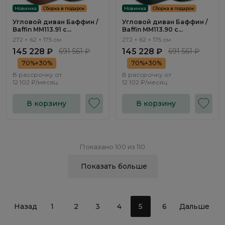
Новинка
Сборка в подарок
Новинка
Сборка в подарок
Угловой диван Баффин /
Угловой диван Баффин /
Baffin ММ113.91 с
Baffin ММ113.90 с
оттоманкой и
оттоманкой и
272 × 62 × 175 см
272 × 62 × 175 см
механизмом Еврокнижка
механизмом Еврокнижка
145 228 ₽
691 561 ₽
145 228 ₽
691 561 ₽
70%+30%
70%+30%
В рассрочку от
В рассрочку от
12 102 ₽/месяц
12 102 ₽/месяц
В корзину
В корзину
Показано 100 из 110
Показать больше
Назад
1
2
3
4
5
6
Дальше