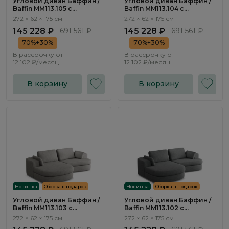
Угловой диван Баффин /
Угловой диван Баффин /
Baffin ММ113.105 с
Baffin ММ113.104 с
оттоманкой и
оттоманкой и
272 × 62 × 175 см
272 × 62 × 175 см
механизмом Еврокнижка
механизмом Еврокнижка
145 228 ₽
691 561 ₽
145 228 ₽
691 561 ₽
70%+30%
70%+30%
В рассрочку от
В рассрочку от
12 102 ₽/месяц
12 102 ₽/месяц
В корзину
В корзину
Новинка
Сборка в подарок
Новинка
Сборка в подарок
Угловой диван Баффин /
Угловой диван Баффин /
Baffin ММ113.103 с
Baffin ММ113.102 с
оттоманкой и
оттоманкой и
272 × 62 × 175 см
272 × 62 × 175 см
механизмом Еврокнижка
механизмом Еврокнижка