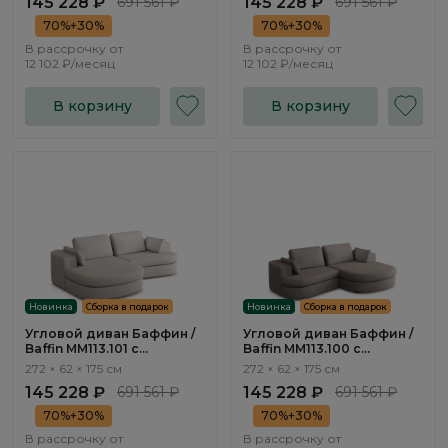
145 228 ₽
691 561 ₽
145 228 ₽
691 561 ₽
70%+30%
70%+30%
В рассрочку от
В рассрочку от
12 102 ₽/месяц
12 102 ₽/месяц
В корзину
В корзину
Новинка
Сборка в подарок
Новинка
Сборка в подарок
Угловой диван Баффин /
Угловой диван Баффин /
Baffin ММ113.101 с
Baffin ММ113.100 с
оттоманкой и
оттоманкой и
272 × 62 × 175 см
272 × 62 × 175 см
механизмом Еврокнижка
механизмом Еврокнижка
145 228 ₽
691 561 ₽
145 228 ₽
691 561 ₽
70%+30%
70%+30%
В рассрочку от
В рассрочку от