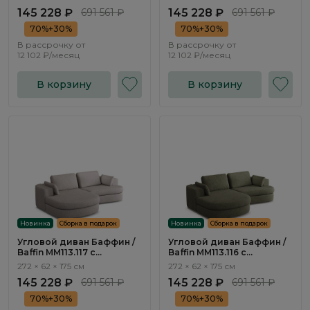
механизмом Еврокнижка
механизмом Еврокнижка
145 228 ₽
691 561 ₽
145 228 ₽
691 561 ₽
70%+30%
70%+30%
В рассрочку от
В рассрочку от
12 102 ₽/месяц
12 102 ₽/месяц
В корзину
В корзину
Новинка
Сборка в подарок
Новинка
Сборка в подарок
Угловой диван Баффин /
Угловой диван Баффин /
Baffin ММ113.117 с
Baffin ММ113.116 с
оттоманкой и
оттоманкой и
272 × 62 × 175 см
272 × 62 × 175 см
механизмом Еврокнижка
механизмом Еврокнижка
145 228 ₽
691 561 ₽
145 228 ₽
691 561 ₽
70%+30%
70%+30%