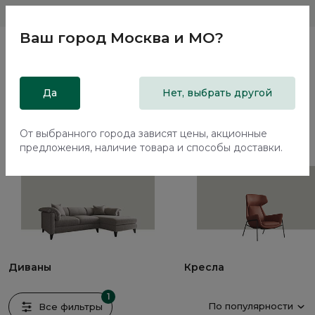
Магазины
Москва и МО
8 800 200 18 96
Ваш город
Москва и МО
?
Главная
Да
Каталог
Мягкая мебель
Нет, выбрать другой
Мягкая мебель
От выбранного города зависят цены, акционные
110 предметов
предложения, наличие товара и способы доставки.
Диваны
Кресла
1
По популярности
Все фильтры