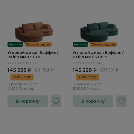
Новинка
Сборка в подарок
Новинка
Сборка в подарок
Угловой диван Баффин /
Угловой диван Баффин /
Baffin ММ113.111 с
Baffin ММ113.110 с
оттоманкой и
оттоманкой и
272 × 62 × 175 см
272 × 62 × 175 см
механизмом Еврокнижка
механизмом Еврокнижка
145 228 ₽
691 561 ₽
145 228 ₽
691 561 ₽
70%+30%
70%+30%
В рассрочку от
В рассрочку от
12 102 ₽/месяц
12 102 ₽/месяц
В корзину
В корзину