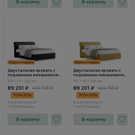
В корзину
В корзину
Сборка в подарок
Сборка в подарок
Двуспальная кровать с
Двуспальная кровать с
подъемным механизмом
подъемным механизмом
Флорина / Florina
Флорина / Florina
173 × 111 × 225 см
173 × 111 × 225 см
NK313.06
NK313.05
89 201 ₽
424 763 ₽
89 201 ₽
424 763 ₽
70%+30%
70%+30%
В рассрочку от
В рассрочку от
7 433 ₽/месяц
7 433 ₽/месяц
В корзину
В корзину