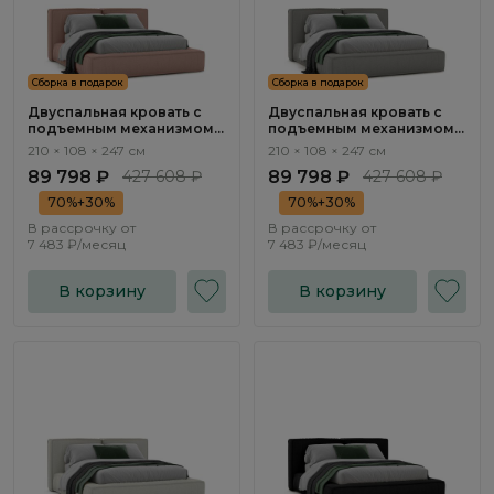
Сборка в подарок
Сборка в подарок
Двуспальная кровать с
Двуспальная кровать с
подъемным механизмом
подъемным механизмом
Нью-Йорк / New York
Нью-Йорк / New York
210 × 108 × 247 см
210 × 108 × 247 см
NK263.09
NK263.08
89 798 ₽
427 608 ₽
89 798 ₽
427 608 ₽
70%+30%
70%+30%
В рассрочку от
В рассрочку от
7 483 ₽/месяц
7 483 ₽/месяц
В корзину
В корзину