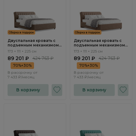
Сборка в подарок
Сборка в подарок
Двуспальная кровать с
Двуспальная кровать с
подъемным механизмом
подъемным механизмом
Флорина / Florina
Флорина / Florina NK313.18
173 × 111 × 225 см
173 × 111 × 225 см
NK313.26
89 201 ₽
424 763 ₽
89 201 ₽
424 763 ₽
70%+30%
70%+30%
В рассрочку от
В рассрочку от
7 433 ₽/месяц
7 433 ₽/месяц
В корзину
В корзину