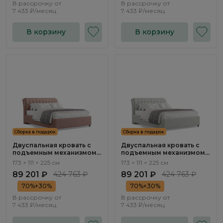
В рассрочку от
В рассрочку от
7 433 ₽/месяц
7 433 ₽/месяц
В корзину
В корзину
Сборка в подарок
Сборка в подарок
Двуспальная кровать с
Двуспальная кровать с
подъемным механизмом
подъемным механизмом
Флорина / Florina
Флорина / Florina
173 × 111 × 225 см
173 × 111 × 225 см
NK313.09
NK313.07
89 201 ₽
424 763 ₽
89 201 ₽
424 763 ₽
70%+30%
70%+30%
В рассрочку от
В рассрочку от
7 433 ₽/месяц
7 433 ₽/месяц