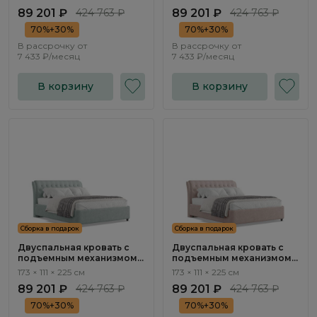
89 201 ₽
424 763 ₽
89 201 ₽
424 763 ₽
70%+30%
70%+30%
В рассрочку от
В рассрочку от
7 433 ₽/месяц
7 433 ₽/месяц
В корзину
В корзину
Сборка в подарок
Сборка в подарок
Двуспальная кровать с
Двуспальная кровать с
подъемным механизмом
подъемным механизмом
Флорина / Florina NK313.11
Флорина / Florina NK313.10
173 × 111 × 225 см
173 × 111 × 225 см
89 201 ₽
424 763 ₽
89 201 ₽
424 763 ₽
70%+30%
70%+30%