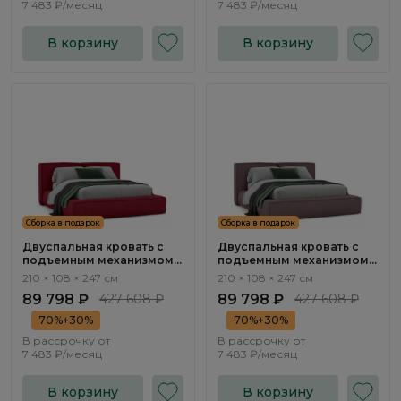
7 483 ₽/месяц
7 483 ₽/месяц
В корзину
В корзину
Сборка в подарок
Сборка в подарок
Двуспальная кровать с
Двуспальная кровать с
подъемным механизмом
подъемным механизмом
Нью-Йорк / New York
Нью-Йорк / New York
210 × 108 × 247 см
210 × 108 × 247 см
NK263.15
NK263.14
89 798 ₽
427 608 ₽
89 798 ₽
427 608 ₽
70%+30%
70%+30%
В рассрочку от
В рассрочку от
7 483 ₽/месяц
7 483 ₽/месяц
В корзину
В корзину