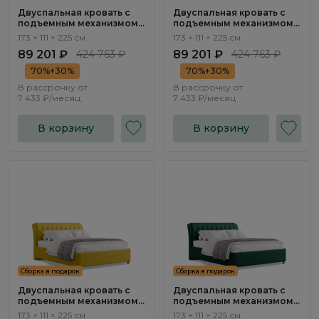
Двуспальная кровать с
Двуспальная кровать с
подъемным механизмом
подъемным механизмом
Флорина / Florina NK313.15
Флорина / Florina NK313.14
173 × 111 × 225 см
173 × 111 × 225 см
89 201 ₽
424 763 ₽
89 201 ₽
424 763 ₽
70%+30%
70%+30%
В рассрочку от
В рассрочку от
7 433 ₽/месяц
7 433 ₽/месяц
В корзину
В корзину
Сборка в подарок
Сборка в подарок
Двуспальная кровать с
Двуспальная кровать с
подъемным механизмом
подъемным механизмом
Флорина / Florina NK313.13
Флорина / Florina NK313.12
173 × 111 × 225 см
173 × 111 × 225 см