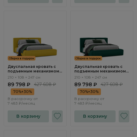
Сборка в подарок
Сборка в подарок
Двуспальная кровать с
Двуспальная кровать с
подъемным механизмом
подъемным механизмом
Нью-Йорк / New York
Нью-Йорк / New York
210 × 108 × 247 см
210 × 108 × 247 см
NK263.13
NK263.12
89 798 ₽
427 608 ₽
89 798 ₽
427 608 ₽
70%+30%
70%+30%
В рассрочку от
В рассрочку от
7 483 ₽/месяц
7 483 ₽/месяц
В корзину
В корзину