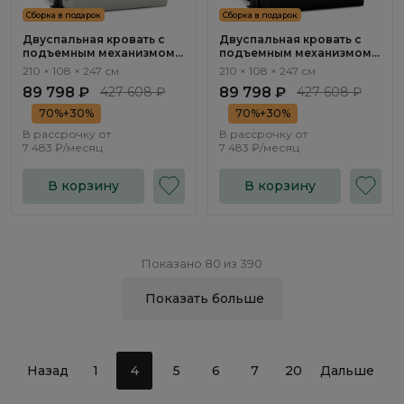
Сборка в подарок
Сборка в подарок
Двуспальная кровать с
Двуспальная кровать с
подъемным механизмом
подъемным механизмом
Нью-Йорк / New York
Нью-Йорк / New York
210 × 108 × 247 см
210 × 108 × 247 см
NK263.07
NK263.06
89 798 ₽
427 608 ₽
89 798 ₽
427 608 ₽
70%+30%
70%+30%
В рассрочку от
В рассрочку от
7 483 ₽/месяц
7 483 ₽/месяц
В корзину
В корзину
Показано 80 из 390
Показать больше
Назад
1
4
5
6
7
20
Дальше