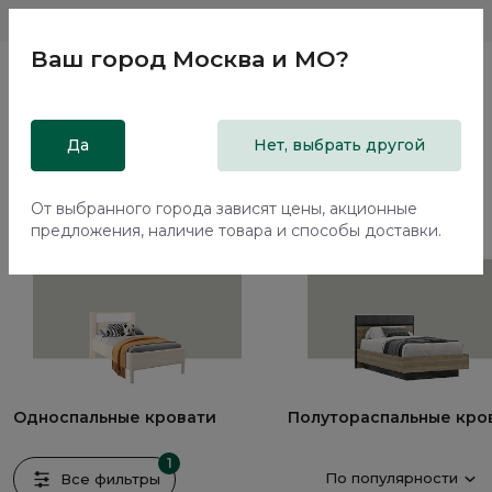
Магазины
Москва и МО
8 800 200 18 96
Ваш город
Москва и МО
?
Главная
Да
Каталог
Кровати
Нет, выбрать другой
Кровати
От выбранного города зависят цены, акционные
390 предметов
предложения, наличие товара и способы доставки.
Односпальные кровати
Полутораспальные кро
1
По популярности
Все фильтры