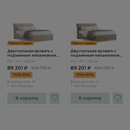
Сборка в подарок
Сборка в подарок
Двуспальная кровать с
Двуспальная кровать с
подъемным механизмом
подъемным механизмом
Флорина / Florina
Флорина / Florina
173 × 111 × 225 см
173 × 111 × 225 см
NK313.04
NK313.03
89 201 ₽
424 763 ₽
89 201 ₽
424 763 ₽
70%+30%
70%+30%
В рассрочку от
В рассрочку от
7 433 ₽/месяц
7 433 ₽/месяц
В корзину
В корзину