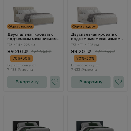
Сборка в подарок
Сборка в подарок
Двуспальная кровать с
Двуспальная кровать с
подъемным механизмом
подъемным механизмом
Флорина / Florina
Флорина / Florina NK313.01
173 × 111 × 225 см
173 × 111 × 225 см
NK313.02
89 201 ₽
424 763 ₽
89 201 ₽
424 763 ₽
70%+30%
70%+30%
В рассрочку от
В рассрочку от
7 433 ₽/месяц
7 433 ₽/месяц
В корзину
В корзину