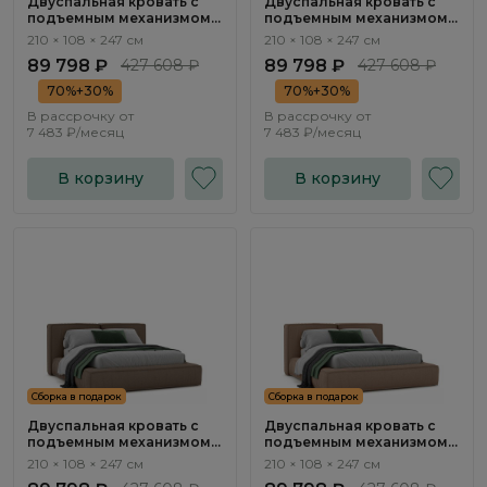
Двуспальная кровать с
Двуспальная кровать с
подъемным механизмом
подъемным механизмом
Нью-Йорк / New York
Нью-Йорк / New York
210 × 108 × 247 см
210 × 108 × 247 см
NK263.28
NK263.27
89 798 ₽
427 608 ₽
89 798 ₽
427 608 ₽
70%+30%
70%+30%
В рассрочку от
В рассрочку от
7 483 ₽/месяц
7 483 ₽/месяц
В корзину
В корзину
Сборка в подарок
Сборка в подарок
Двуспальная кровать с
Двуспальная кровать с
подъемным механизмом
подъемным механизмом
Нью-Йорк / New York
Нью-Йорк / New York
210 × 108 × 247 см
210 × 108 × 247 см
NK263.26
NK263.18