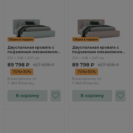
Сборка в подарок
Сборка в подарок
Двуспальная кровать с
Двуспальная кровать с
подъемным механизмом
подъемным механизмом
Нью-Йорк / New York
Нью-Йорк / New York
210 × 108 × 247 см
210 × 108 × 247 см
NK263.11
NK263.10
89 798 ₽
427 608 ₽
89 798 ₽
427 608 ₽
70%+30%
70%+30%
В рассрочку от
В рассрочку от
7 483 ₽/месяц
7 483 ₽/месяц
В корзину
В корзину