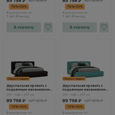
89 798 ₽
427 608 ₽
89 798 ₽
427 608 ₽
70%+30%
70%+30%
В рассрочку от
В рассрочку от
7 483 ₽/месяц
7 483 ₽/месяц
В корзину
В корзину
Сборка в подарок
Сборка в подарок
Двуспальная кровать с
Двуспальная кровать с
подъемным механизмом
подъемным механизмом
Нью-Йорк / New York
Нью-Йорк / New York
210 × 108 × 247 см
210 × 108 × 247 см
NK263.17
NK263.16
89 798 ₽
427 608 ₽
89 798 ₽
427 608 ₽
70%+30%
70%+30%
В рассрочку от
В рассрочку от