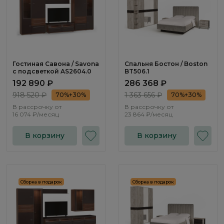
Гостиная Савона / Savona
Спальня Бостон / Boston
с подсветкой AS2604.0
BT506.1
192 890 ₽
286 368 ₽
918 520 ₽
1 363 656 ₽
70%+30%
70%+30%
В рассрочку от
В рассрочку от
16 074 ₽/месяц
23 864 ₽/месяц
В корзину
В корзину
Сборка в подарок
Сборка в подарок