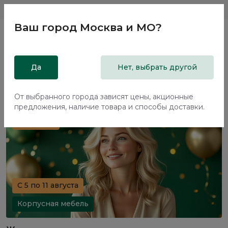
Магазины
Москва и МО
8 800 200 18 96
Ваш город
Москва и МО
?
Главная
Да
Акции
Нет, выбрать другой
Акции
От выбранного города зависят цены, акционные
предложения, наличие товара и способы доставки.
70%+30%
C 5 по 11 августа
Корпусная мебель