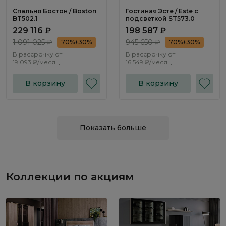
Спальня Бостон / Boston
Гостиная Эсте / Este с
BT502.1
подсветкой ST573.0
229 116 ₽
198 587 ₽
1 091 025 ₽
945 650 ₽
70%+30%
70%+30%
В рассрочку от
В рассрочку от
19 093 ₽/месяц
16 549 ₽/месяц
В корзину
В корзину
Показать больше
Коллекции по акциям