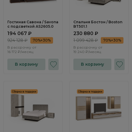
Гостиная Савона / Savona
Спальня Бостон / Boston
с подсветкой AS2605.0
BT501.1
194 067 ₽
230 880 ₽
924 128 ₽
1 099 428 ₽
70%+30%
70%+30%
В рассрочку от
В рассрочку от
16 172 ₽/месяц
19 240 ₽/месяц
В корзину
В корзину
Сборка в подарок
Сборка в подарок